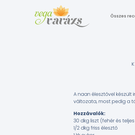
Összes rec
A naan élesztővel készült 
változata, most pedig a töl
Hozzávalók:
30 dkg liszt (fehér és telje
1/2 dkg friss élesztő