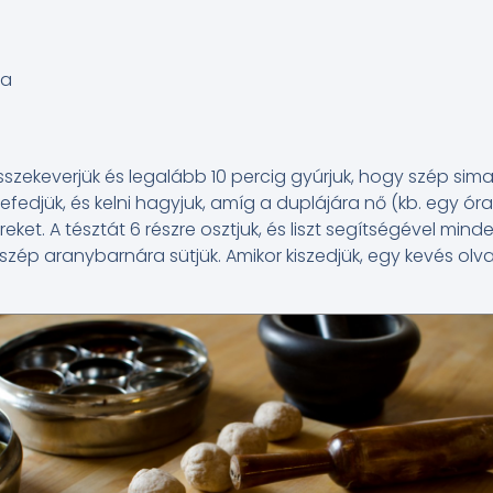
na
szekeverjük és legalább 10 percig gyúrjuk, hogy szép sima
 lefedjük, és kelni hagyjuk, amíg a duplájára nő (kb. egy óra
eket. A tésztát 6 részre osztjuk, és liszt segítségével mind
 szép aranybarnára sütjük. Amikor kiszedjük, egy kevés olv