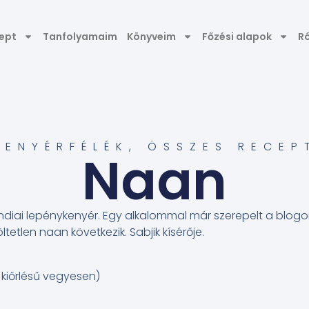
ept
Tanfolyamaim
Könyveim
Főzési alapok
R
KENYÉRFÉLÉK
,
ÖSSZES RECEP
Naan
indiai lepénykenyér. Egy alkalommal már szerepelt a blogon
tetlen naan következik. Sabjik kísérője.
s kiőrlésű vegyesen)