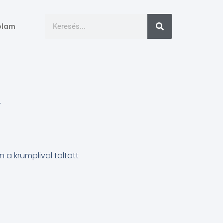
ólam
T
 a krumplival töltött