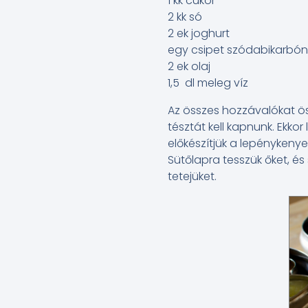
1 kk cukor
2 kk só
2 ek joghurt
egy csipet szódabikarbó
2 ek olaj
1,5 dl meleg víz
Az összes hozzávalókat ös
tésztát kell kapnunk. Ekkor
előkészítjük a lepénykenyer
Sütőlapra tesszük őket, és
tetejüket.