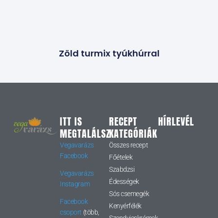
Zöld turmix tyúkhúrral
ITT IS
RECEPT
HÍRLEVÉL
MEGTALÁLSZ
KATEGÓRIÁK
Vegavarázs
Összes recept
Facebook
Főételek
Szabdzsi
Vegavarázs
Édességek
Instagram
Sós csemegék
Facebook
Kenyérfélék
csoport
(több,