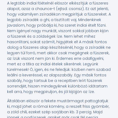
A legtöbb indiai főételnél először elkészítjük a fűszeres
alapot, azaz a chaunce-t (ejtsd: csonsz). Ez azt jelenti,
hogy valamilyen zsíradékon megpirítjuk a fűszereket. A
legjobb zsíradék a ghi, a tisztított vaj. Mindenkinek
javaslom, hogy próbálja ki, ha szeret indiai ételt főzni.
Nem igényel nagy munkát, viszont sokkal jobban kijön
a fűszerek és a zöldségek íze. Nem lehet mihez
hasonlítani, sokat számít, higyjétek el! A másik fontos
dolog a fűszeres alap készítésénél, hogy a zsíradék ne
legyen túl forró, mert akkor csak megégnek a fűszerek,
az ízük viszont nem jön ki. Érdemes erre odafigyelni,
mert ez a titka az indiai ételek sikerének. Legyünk
türelmesek! Ó, igen, és ne feledjük: közben nem szabad
leállni a keveréssel, ez alapszabály. Egy másik fontos
szabály, hogy tartsuk be a receptben leírt fűszerek
sorrendjét, hiszen mindegyiknek különböző időtartam
kell arra, hogy megpiruljon, és jól kijöjjön az íze.
Általában először a fekete mustármagot pattogtatjuk
ki, majd jöhet a római kömény, a reszelt friss gyömbér,
a zöld chili, ezeket szép sorjában kb. 3 percig. Majd
jönnek a porfűszerek, amiket már csak fél percig