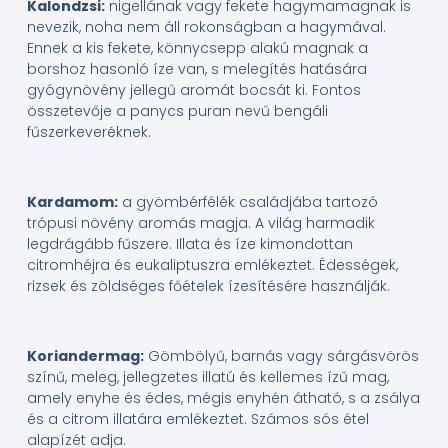
Kalondzsi:
nigellának vagy fekete hagymamagnak is
nevezik, noha nem áll rokonságban a hagymával.
Ennek a kis fekete, könnycsepp alakú magnak a
borshoz hasonló íze van, s melegítés hatására
gyógynövény jellegű aromát bocsát ki. Fontos
összetevője a panycs puran nevű bengáli
fűszerkeveréknek.
Kardamom:
a gyömbérfélék családjába tartozó
trópusi növény aromás magja. A világ harmadik
legdrágább fűszere. Illata és íze kimondottan
citromhéjra és eukaliptuszra emlékeztet. Édességek,
rizsek és zöldséges főételek ízesítésére használják.
Koriandermag:
Gömbölyű, barnás vagy sárgásvörös
színű, meleg, jellegzetes illatú és kellemes ízű mag,
amely enyhe és édes, mégis enyhén átható, s a zsálya
és a citrom illatára emlékeztet. Számos sós étel
alapízét adja.