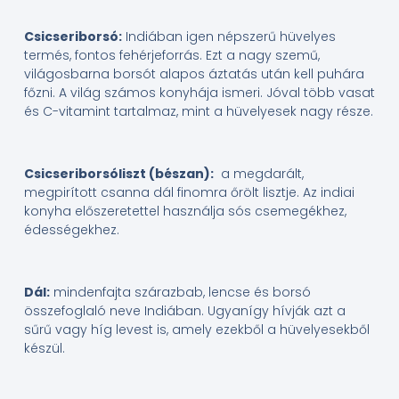
Csicseriborsó:
Indiában igen népszerű hüvelyes
termés, fontos fehérjeforrás. Ezt a nagy szemű,
világosbarna borsót alapos áztatás után kell puhára
főzni. A világ számos konyhája ismeri. Jóval több vasat
és C-vitamint tartalmaz, mint a hüvelyesek nagy része.
Csicseriborsóliszt (bészan):
a megdarált,
megpirított csanna dál finomra őrölt lisztje. Az indiai
konyha előszeretettel használja sós csemegékhez,
édességekhez.
Dál:
mindenfajta szárazbab, lencse és borsó
összefoglaló neve Indiában. Ugyanígy hívják azt a
sűrű vagy híg levest is, amely ezekből a hüvelyesekből
készül.