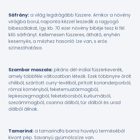
Sáfrány:
a világ legdrágább fűszere. Amikor a növény
virágba borul, naponta kézzel leszedik a ragyogó
bibeszálakat, így kb. 70 ezer növény bibéje tesz ki fél
kiló sárfrányt. Kellemesen fűszeres, átható, enyhén
kesernyés, a mézhez hasonló íze van, s erős
színezőhatása.
Szambar maszala:
pikáns dél-indiai fűszerkeverék,
amely többféle változatban létezik. Ezek többnyire őrölt
chiliből, szárított curry-levélből, pirított korianderporból,
római köményből, feketemustármagból,
lepkeszegmagból, feketeborsból, kurkumából,
szezámmagból, csanna dálból, túr dálból és urad
dálból állnak.
Tamarind:
a tamarindfa barna hüvelyű terméséből
kivont pép. Savanyú gyümölcsíze van.