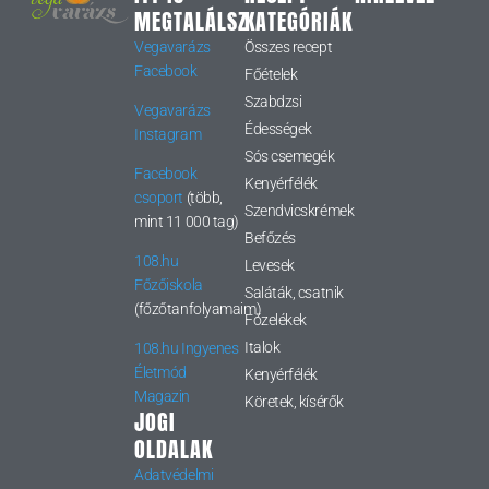
MEGTALÁLSZ
KATEGÓRIÁK
Vegavarázs
Összes recept
Facebook
Főételek
Szabdzsi
Vegavarázs
Édességek
Instagram
Sós csemegék
Facebook
Kenyérfélék
csoport
(több,
Szendvicskrémek
mint 11 000 tag)
Befőzés
108.hu
Levesek
Főzőiskola
Saláták, csatnik
(főzőtanfolyamaim)
Főzelékek
Italok
108.hu Ingyenes
Életmód
Kenyérfélék
Magazin
Köretek, kísérők
JOGI
OLDALAK
Adatvédelmi