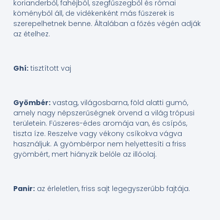
korianderből, fahéjból, szegfűszegből és római
köményből áll, de vidékenként más fűszerek is
szerepelhetnek benne. Általában a főzés végén adják
az ételhez.
Ghí:
tisztított vaj
Gyömbér:
vastag, világosbarna, föld alatti gumó,
amely nagy népszerűségnek örvend a világ trópusi
területein. Fűszeres-édes aromája van, és csípős,
tiszta íze. Reszelve vagy vékony csíkokva vágva
használjuk. A gyömbérpor nem helyettesíti a friss
gyömbért, mert hiányzik belőle az illóolaj.
Panir:
az érleletlen, friss sajt legegyszerűbb fajtája.