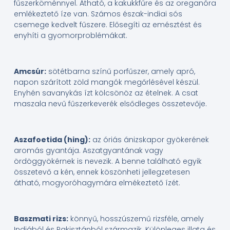
fűszerköménnyel. Átható, a kakukkfűre és az oreganóra
emlékeztető íze van. Számos észak-indiai sós
csemege kedvelt fűszere. Elősegíti az emésztést és
enyhíti a gyomorproblémákat.
Amcsúr:
sötétbarna színű porfűszer, amely apró,
napon szárított zöld mangók megőrlésével készül.
Enyhén savanykás ízt kölcsönöz az ételnek. A csat
maszala nevű fűszerkeverék elsődleges összetevője.
Aszafoetida (hing):
az óriás ánizskapor gyökerének
aromás gyantája. Aszatgyantának vagy
ördöggyökérnek is nevezik. A benne található egyik
összetevő a kén, ennek köszönheti jellegzetesen
átható, mogyoróhagymára elmékeztető ízét.
Baszmati rizs:
könnyű, hosszúszemű rizsféle, amely
Indiából és Pakisztánból származik. Különleges illata és