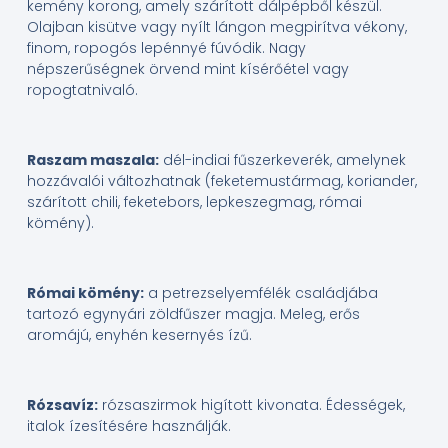
kemény korong, amely szárított dálpépből készül.
Olajban kisütve vagy nyílt lángon megpirítva vékony,
finom, ropogós lepénnyé fúvódik. Nagy
népszerűségnek örvend mint kísérőétel vagy
ropogtatnivaló.
Raszam maszala:
dél-indiai fűszerkeverék, amelynek
hozzávalói változhatnak (feketemustármag, koriander,
szárított chili, feketebors, lepkeszegmag, római
kömény).
Római kömény:
a petrezselyemfélék családjába
tartozó egynyári zöldfűszer magja. Meleg, erős
aromájú, enyhén kesernyés ízű.
Rózsavíz:
rózsaszirmok higított kivonata. Édességek,
italok ízesítésére használják.