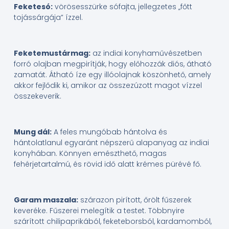
Feketesó:
vörösesszürke sófajta, jellegzetes „főtt
tojássárgája” ízzel.
Feketemustármag:
az indiai konyhaművészetben
forró olajban megpirítják, hogy előhozzák diós, átható
zamatát. Átható íze egy illóolajnak köszönhető, amely
akkor fejlődik ki, amikor az összezúzott magot vízzel
összekeverik.
Mung dál:
A feles mungóbab hántolva és
hántolatlanul egyaránt népszerű alapanyag az indiai
konyhában. Könnyen emészthető, magas
fehérjetartalmú, és rövid idő alatt krémes pürévé fő.
Garam maszala:
szárazon pirított, őrölt fűszerek
keveréke. Fűszerei melegítik a testet. Többnyire
szárított chilipaprikából, feketeborsból, kardamomból,