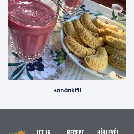
Banánkifli
ITT IS
RECEPT
HÍRLEVÉL