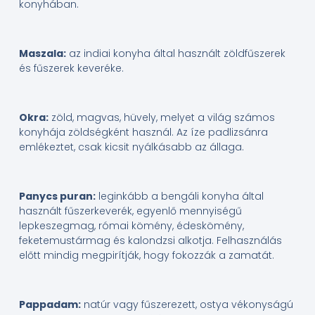
konyhában.
Maszala:
az indiai konyha által használt zöldfűszerek
és fűszerek keveréke.
Okra:
zöld, magvas, hüvely, melyet a világ számos
konyhája zöldségként használ. Az íze padlizsánra
emlékeztet, csak kicsit nyálkásabb az állaga.
Panycs puran:
leginkább a bengáli konyha által
használt fűszerkeverék, egyenlő mennyiségű
lepkeszegmag, római kömény, édeskömény,
feketemustármag és kalondzsi alkotja. Felhasználás
előtt mindig megpirítják, hogy fokozzák a zamatát.
Pappadam:
natúr vagy fűszerezett, ostya vékonyságú