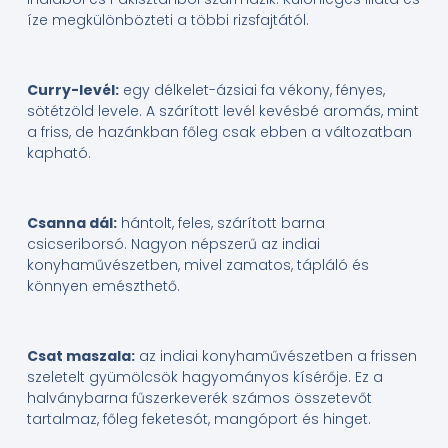
íze megkülönbözteti a többi rizsfajtától.
Curry-levél:
egy délkelet-ázsiai fa vékony, fényes,
sötétzöld levele. A szárított levél kevésbé aromás, mint
a friss, de hazánkban főleg csak ebben a változatban
kapható.
Csanna dál:
hántolt, feles, szárított barna
csicseriborsó. Nagyon népszerű az indiai
konyhaművészetben, mivel zamatos, tápláló és
könnyen emészthető.
Csat maszala:
az indiai konyhaművészetben a frissen
szeletelt gyümölcsök hagyományos kísérője. Ez a
halványbarna fűszerkeverék számos összetevőt
tartalmaz, főleg feketesót, mangóport és hinget.