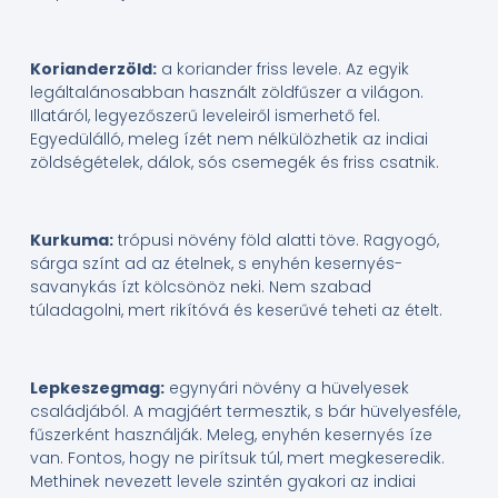
Korianderzöld:
a koriander friss levele. Az egyik
legáltalánosabban használt zöldfűszer a világon.
Illatáról, legyezőszerű leveleiről ismerhető fel.
Egyedülálló, meleg ízét nem nélkülözhetik az indiai
zöldségételek, dálok, sós csemegék és friss csatnik.
Kurkuma:
trópusi növény föld alatti töve. Ragyogó,
sárga színt ad az ételnek, s enyhén kesernyés-
savanykás ízt kölcsönöz neki. Nem szabad
túladagolni, mert rikítóvá és keserűvé teheti az ételt.
Lepkeszegmag:
egynyári növény a hüvelyesek
családjából. A magjáért termesztik, s bár hüvelyesféle,
fűszerként használják. Meleg, enyhén kesernyés íze
van. Fontos, hogy ne pirítsuk túl, mert megkeseredik.
Methinek nevezett levele szintén gyakori az indiai