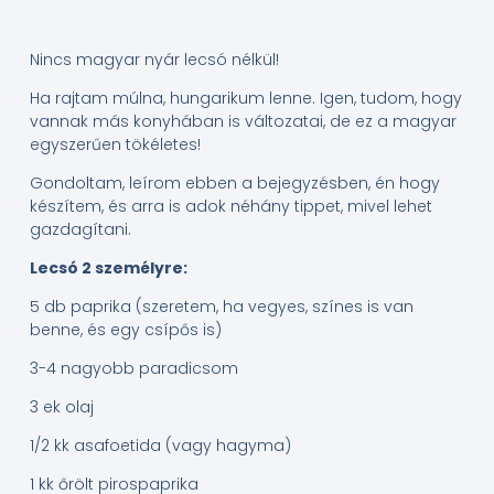
Nincs magyar nyár lecsó nélkül!
Ha rajtam múlna, hungarikum lenne. Igen, tudom, hogy
vannak más konyhában is változatai, de ez a magyar
egyszerűen tökéletes!
Gondoltam, leírom ebben a bejegyzésben, én hogy
készítem, és arra is adok néhány tippet, mivel lehet
gazdagítani.
Lecsó 2 személyre:
5 db paprika (szeretem, ha vegyes, színes is van
benne, és egy csípős is)
3-4 nagyobb paradicsom
3 ek olaj
1/2 kk asafoetida (vagy hagyma)
1 kk őrölt pirospaprika