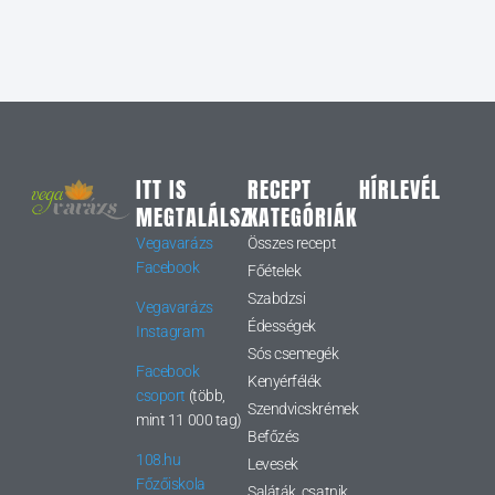
ITT IS
RECEPT
HÍRLEVÉL
MEGTALÁLSZ
KATEGÓRIÁK
Vegavarázs
Összes recept
Facebook
Főételek
Szabdzsi
Vegavarázs
Édességek
Instagram
Sós csemegék
Facebook
Kenyérfélék
csoport
(több,
Szendvicskrémek
mint 11 000 tag)
Befőzés
108.hu
Levesek
Főzőiskola
Saláták, csatnik