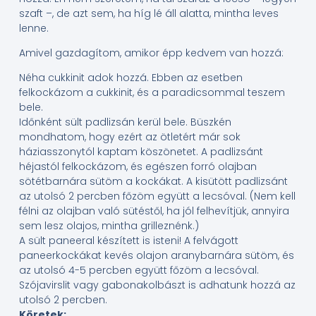
szaft –, de azt sem, ha híg lé áll alatta, mintha leves
lenne.
Amivel gazdagítom, amikor épp kedvem van hozzá:
Néha cukkinit adok hozzá. Ebben az esetben
felkockázom a cukkinit, és a paradicsommal teszem
bele.
Időnként sült padlizsán kerül bele. Büszkén
mondhatom, hogy ezért az ötletért már sok
háziasszonytól kaptam köszönetet. A padlizsánt
héjastól felkockázom, és egészen forró olajban
sötétbarnára sütöm a kockákat. A kisütött padlizsánt
az utolsó 2 percben főzöm együtt a lecsóval. (Nem kell
félni az olajban való sütéstől, ha jól felhevítjük, annyira
sem lesz olajos, mintha grilleznénk.)
A sült paneeral készített is isteni! A felvágott
paneerkockákat kevés olajon aranybarnára sütöm, és
az utolsó 4-5 percben együtt főzöm a lecsóval.
Szójavirslit vagy gabonakolbászt is adhatunk hozzá az
utolsó 2 percben.
Köretek: