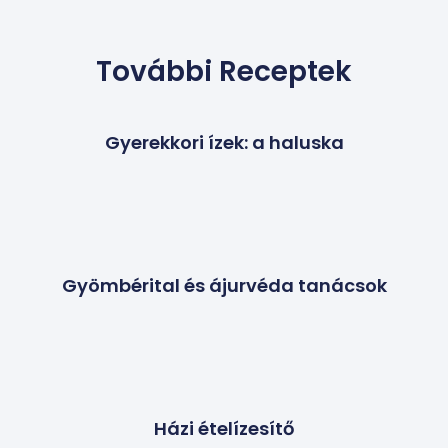
További Receptek
Gyerekkori ízek: a haluska
Gyömbérital és ájurvéda tanácsok
Házi ételízesítő