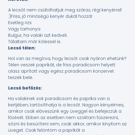
A lecsót nem csúfolhatjuk meg száraz, régi kenyérrel!
:)Friss, jó minőségű kenyér dukál hozzá!
Esetleg rizs
Vagy tarhonya
Bulgur, ha valaki azt kedveli.
Tálaltam már kölessel is.
Lecsó télen:
Hol van az megírva, hogy lecsót csak nyáron ehetünk?
Télen veszek paprikát, de friss paradicsom helyett
olasz aprított vagy egész paradicsom konzervet
teszek bele.
Lecsó befőzés:
Ha valakinek sok paradicsom és paprika van a
kertjében, tartósíthatja is a lecsót. Nagyon kényelmes,
amikor csak előveszünk egy üveggel és befejezzük a
főzését. Ebben az esetben nem szoktam fűszerezni,
sózni és besűríteni sem, csak akkor, amikor kinyitom az
üveget. Csak felöntöm a paprikát a