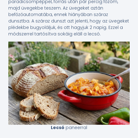
paradicsompéppel, forrás után pár percig főzöm,
majd üvegekbe teszem. Az üvegeket aztán
befőzőautomatába, ennek hiányában száraz
dunsztba. A száraz dunszt azt jelenti, hogy az üvegeket
plédekbe bugyoláljuk, és ott hagyjuk 2 napig. Ezzel a
módszerrel tartósítva sokáig eláll a lecsó.
Lecsó
paneerral