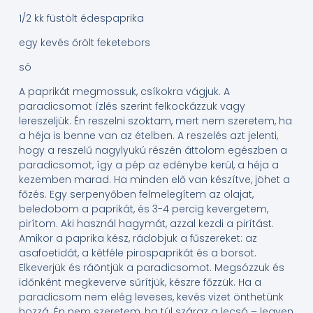
1/2 kk füstölt édespaprika
egy kevés őrölt feketebors
só
A paprikát megmossuk, csíkokra vágjuk. A
paradicsomot ízlés szerint felkockázzuk vagy
lereszeljük. Én reszelni szoktam, mert nem szeretem, ha
a héja is benne van az ételben. A reszelés azt jelenti,
hogy a reszelű nagylyukú részén áttolom egészben a
paradicsomot, így a pép az edénybe kerül, a héja a
kezemben marad. Ha minden elő van készítve, jöhet a
főzés. Egy serpenyőben felmelegítem az olajat,
beledobom a paprikát, és 3-4 percig kevergetem,
pirítom. Aki használ hagymát, azzal kezdi a pirítást.
Amikor a paprika kész, rádobjuk a fűszereket: az
asafoetidát, a kétféle pirospaprikát és a borsot.
Elkeverjük és ráöntjük a paradicsomot. Megsózzuk és
időnként megkeverve sűrítjük, készre főzzük. Ha a
paradicsom nem elég leveses, kevés vizet önthetünk
hozzá. Én nem szeretem, ha túl száraz a lecsó – legyen