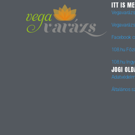
ITT IS M
Vegavarázs
Vegavarázs
Facebook c
108.hu Főz
108.hu Ing
JOGI OLD
Adatvédelm
Általános sz