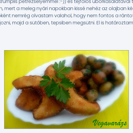
krumplis petrezselyemmel :-)) és tejfölös uborkasalátával
 mert a meleg nyári napokban kissé nehéz az olajban kész
bként nemrég olvastam valahol, hogy nem fontos a rántot
lajozni, majd a sütőben, tepsiben megsütni. El is határozta