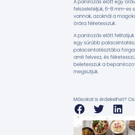
A panírozás előtt egy óráv
felszeleteljük, 6-8 mm-es
vannak, azoknál a magokat
órára félretesszük.
A panírozás előtt felitatjuk
egy sűrűbb palacsintatész
palacsintatésztába forgat
amit felvesz, és félretessz
beletesszük a bepanírozott
megsütjük.
Másokat is érdekelhet? Os