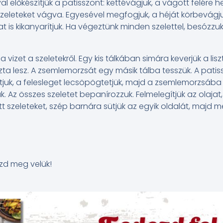
al előkészítjük a patisszont: kettévágjuk, a vágott felére 
 szeleteket vágva. Egyesével megfogjuk, a héját körbevág
 is kikanyarítjuk. Ha végeztünk minden szelettel, besózzu
 a vizet a szeletekről. Egy kis tálkában simára keverjük a lisz
ta lesz. A zsemlemorzsát egy másik tálba tesszük. A patiss
juk, a felesleget lecsöpögtetjük, majd a zsemlemorzsába
ük. Az összes szeletet bepanírozzuk. Felmelegítjük az olaja
 szeleteket, szép barnára sütjük az egyik oldalát, majd me
zd meg velük!