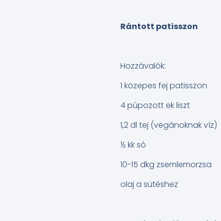
Rántott patisszon
Hozzávalók:
1 közepes fej patisszon
4 púpozott ek liszt
1,2 dl tej (vegánoknak víz)
½ kk só
10-15 dkg zsemlemorzsa
olaj a sütéshez