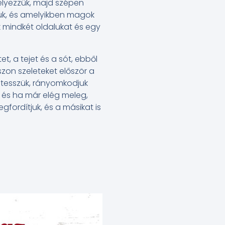
helyezzük, majd szépen
juk, és amelyikben magok
k mindkét oldalukat és egy
tet, a tejet és a sót, ebből
zon szeleteket először a
 tesszük, rányomkodjuk
t, és ha már elég meleg,
gfordítjuk, és a másikat is