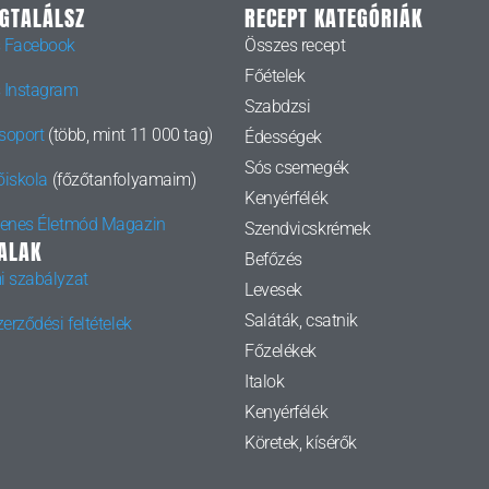
EGTALÁLSZ
RECEPT KATEGÓRIÁK
 Facebook
Összes recept
Főételek
 Instagram
Szabdzsi
soport
(több, mint 11 000 tag)
Édességek
Sós csemegék
őiskola
(főzőtanfolyamaim)
Kenyérfélék
yenes Életmód Magazin
Szendvicskrémek
ALAK
Befőzés
i szabályzat
Levesek
Saláták, csatnik
erződési feltételek
Főzelékek
Italok
Kenyérfélék
Köretek, kísérők