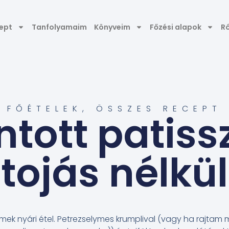
ept
Tanfolyamaim
Könyveim
Főzési alapok
R
FŐÉTELEK
,
ÖSSZES RECEPT
ntott patiss
tojás nélkül
mek nyári étel. Petrezselymes krumplival (vagy ha rajtam mú