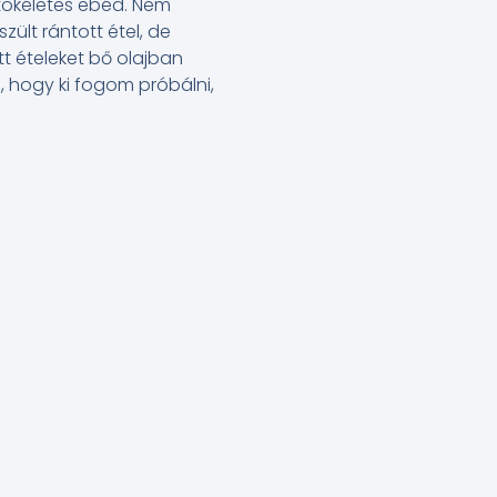
 tökéletes ebéd. Nem
ült rántott étel, de
t ételeket bő olajban
m, hogy ki fogom próbálni,