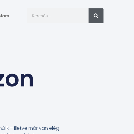
ólam
zon
lik – illetve már van elég