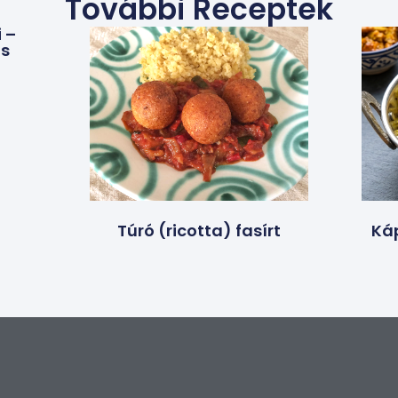
További Receptek
 –
os
Túró (ricotta) fasírt
Ká