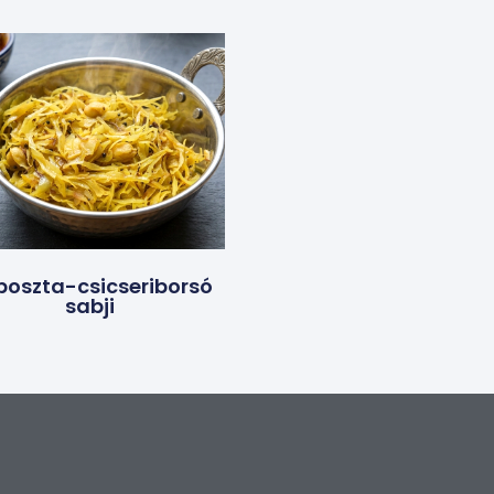
poszta-csicseriborsó
sabji