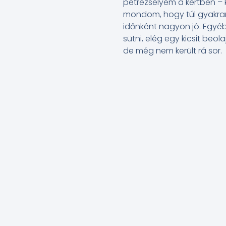
petrezselyem a kertben – 
mondom, hogy túl gyakran,
időnként nagyon jó. Egyé
sütni, elég egy kicsit beo
de még nem került rá sor.