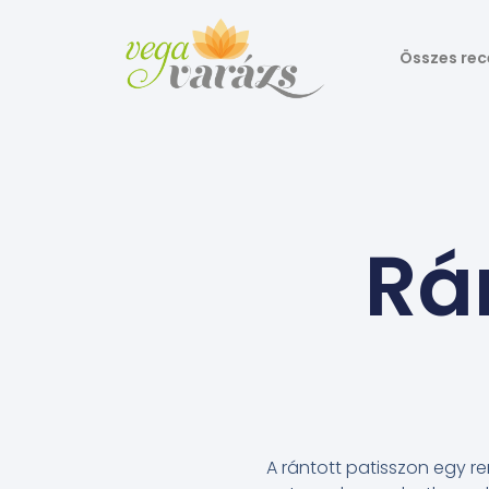
Összes rec
Rá
A rántott patisszon egy re