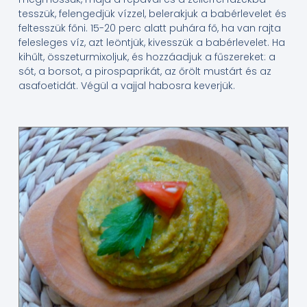
tesszük, felengedjük vízzel, belerakjuk a babérlevelet és
feltesszük főni. 15-20 perc alatt puhára fő, ha van rajta
felesleges víz, azt leöntjük, kivesszük a babérlevelet. Ha
kihűlt, összeturmixoljuk, és hozzáadjuk a fűszereket: a
sót, a borsot, a pirospaprikát, az őrölt mustárt és az
asafoetidát. Végül a vajjal habosra keverjük.