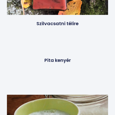
Szilvacsatni télire
Pita kenyér