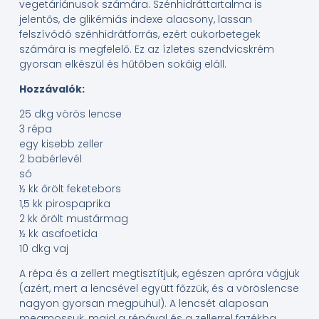
vegetáriánusok számára. Szénhidráttartalma is
jelentős, de glikémiás indexe alacsony, lassan
felszívódó szénhidrátforrás, ezért cukorbetegek
számára is megfelelő. Ez az ízletes szendvicskrém
gyorsan elkészül és hűtőben sokáig eláll.
Hozzávalók:
25 dkg vörös lencse
3 répa
egy kisebb zeller
2 babérlevél
só
½ kk őrölt feketebors
1,5 kk pirospaprika
2 kk őrölt mustármag
½ kk asafoetida
10 dkg vaj
A répa és a zellert megtisztítjuk, egészen apróra vágjuk
(azért, mert a lencsével együtt főzzük, és a vöröslencse
nagyon gyorsan megpuhul). A lencsét alaposan
megmossuk, majd a répával és a zellerrel fazékba