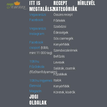
ITT IS
RECEPT
HÍRLEVÉL
MEGTALÁLSZ
KATEGÓRIÁK
Vegavarázs
Összes recept
Facebook
Főételek
Szabdzsi
Vegavarázs
Édességek
Instagram
Sós csemegék
Facebook
Kenyérfélék
csoport
(több,
Szendvicskrémek
mint 11 000 tag)
Befőzés
108.hu
Levesek
Főzőiskola
Saláták, csatnik
(főzőtanfolyamaim)
Főzelékek
Italok
108.hu Ingyenes
Életmód
Kenyérfélék
Magazin
Köretek, kísérők
JOGI
OLDALAK