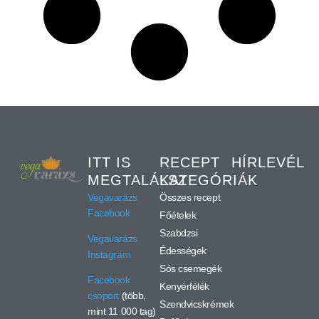
ITT IS
RECEPT
HÍRLEVÉL
MEGTALÁLSZ
KATEGÓRIÁK
Vegavarázs
Összes recept
Facebook
Főételek
Szabdzsi
Vegavarázs
Édességek
Instagram
Sós csemegék
Facebook
Kenyérfélék
csoport
(több,
Szendvicskrémek
mint 11 000 tag)