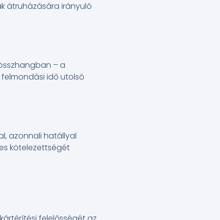
k átruházására irányuló
l összhangban – a
 felmondási idő utolsó
l, azonnali hatállyal
es kötelezettségét
ártérítési felelősségét az