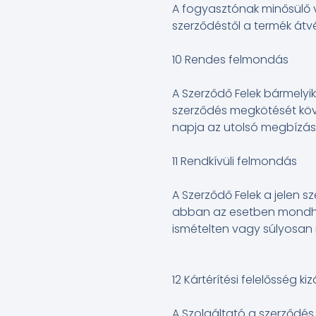
A fogyasztónak minősülő 
szerződéstől a termék átvé
10 Rendes felmondás
A Szerződő Felek bármelyi
szerződés megkötését köve
napja az utolsó megbízási
11 Rendkívüli felmondás
A Szerződő Felek a jelen sz
abban az esetben mondhatj
ismételten vagy súlyosan
12 Kártérítési felelősség ki
A Szolgáltató a szerződés 