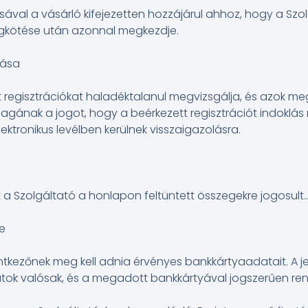
ával a vásárló kifejezetten hozzájárul ahhoz, hogy a Szo
egkötése után azonnal megkezdje.
lása
t regisztrációkat haladéktalanul megvizsgálja, és azok meg
agának a jogot, hogy a beérkezett regisztrációt indoklás n
lektronikus levélben kerülnek visszaigazolásra.
 a Szolgáltató a honlapon feltüntett összegekre jogosult..
se
entkezőnek meg kell adnia érvényes bankkártyaadatait. A jel
k valósak, és a megadott bankkártyával jogszerűen rend