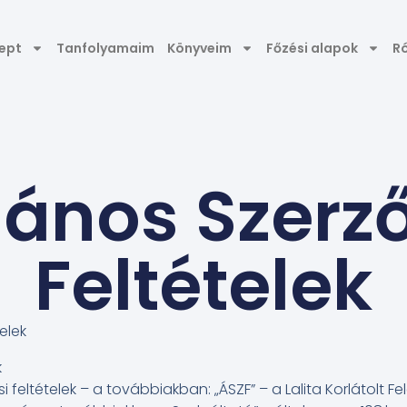
ept
Tanfolyamaim
Könyveim
Főzési alapok
R
lános Szerz
Feltételek
elek
k
i feltételek – a továbbiakban: „ÁSZF” – a Lalita Korlátolt 