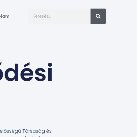
ólam
ődési
Felelősségű Társaság és