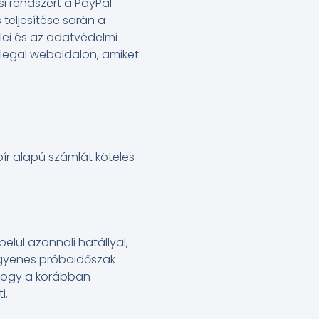
si rendszert a PayPal
s teljesítése során a
elei és az adatvédelmi
legal weboldalon, amiket
pír alapú számlát köteles
lül azonnali hatállyal,
ingyenes próbaidőszak
, hogy a korábban
i.