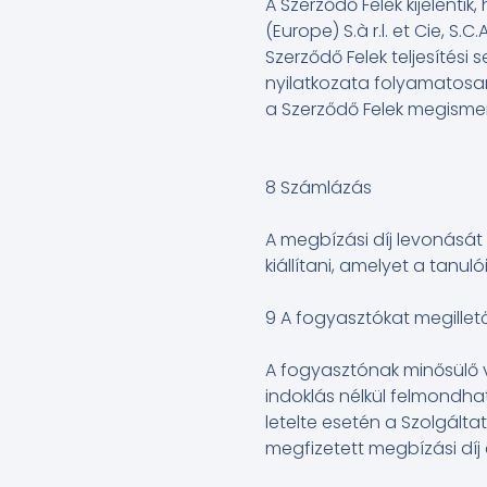
A Szerződő Felek kijelenti
(Europe) S.à r.l. et Cie, S.
Szerződő Felek teljesítési
nyilatkozata folyamatosa
a Szerződő Felek megismer
8 Számlázás
A megbízási díj levonását
kiállítani, amelyet a tanuló
9 A fogyasztókat megillető 
A fogyasztónak minősülő v
indoklás nélkül felmondha
letelte esetén a Szolgálta
megfizetett megbízási díj 