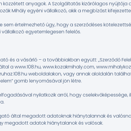
özzétett anyagok. A Szolgáltatás kizárólagos nyújtója a L
zák Mihály egyéni vállalkozó, akik a megbízást kifejezett
e sem értelmezhető úgy, hogy a szerződéses kötelezettsége
i vállalkozó egyetemlegesen felelős.
ató és a vásárló – a továbbiakban együtt: „Szerződő Felek
 által a www.108.hu, www.kozakmihaly.com, www.mihalyko
uhaz.108.hu weboldalakon, vagy annak aloldalán található
ndelem” gomb lenyomásával jön létre.
elfogadásával nyilatkozik arról, hogy cselekvőképessége, i
a.
ogató által megadott adatoknak hiánytalannak és valósnak 
 így megadott adatok hiánytalanok és valósak.