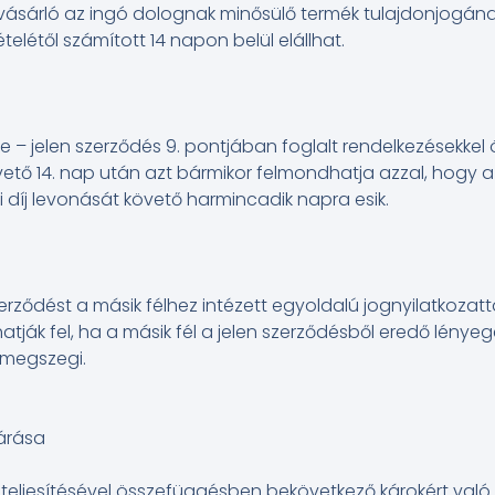
vásárló az ingó dolognak minősülő termék tulajdonjogána
telétől számított 14 napon belül elállhat.
ke – jelen szerződés 9. pontjában foglalt rendelkezésekke
tő 14. nap után azt bármikor felmondhatja azzal, hogy a
 díj levonását követő harmincadik napra esik.
erződést a másik félhez intézett egyoldalú jognyilatkozatta
ák fel, ha a másik fél a jelen szerződésből eredő lényeg
 megszegi.
zárása
teljesítésével összefüggésben bekövetkező károkért való k