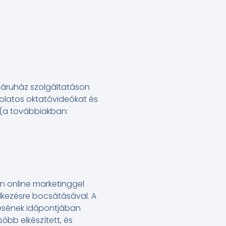
ebáruház szolgáltatáson
solatos oktatóvideókat és
 (a továbbiakban:
n online marketinggel
lkezésre bocsátásával. A
tésének időpontjában
őbb elkészített, és