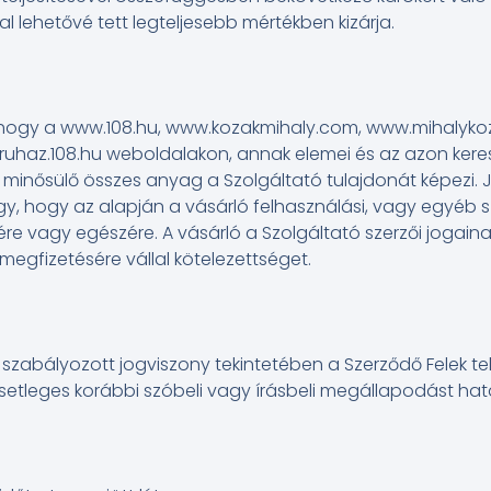
l lehetővé tett legteljesebb mértékben kizárja.
ik, hogy a www.108.hu, www.kozakmihaly.com, www.mihalyk
uhaz.108.hu weboldalakon, annak elemei és az azon keres
ek minősülő összes anyag a Szolgáltató tulajdonát képezi.
y, hogy az alapján a vásárló felhasználási, vagy egyéb s
re vagy egészére. A vásárló a Szolgáltató szerzői jogain
megfizetésére vállal kötelezettséget.
 szabályozott jogviszony tekintetében a Szerződő Felek t
setleges korábbi szóbeli vagy írásbeli megállapodást hatá