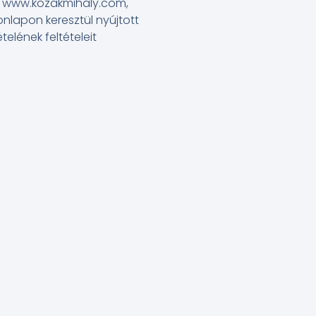
u, www.kozakmihaly.com,
lapon keresztül nyújtott
elének feltételeit