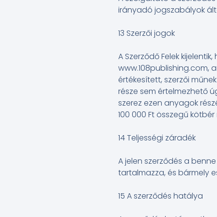
irányadó jogszabályok álta
13 Szerzői jogok
A Szerződő Felek kijelent
www.108publishing.com, ar
értékesített, szerzői műn
része sem értelmezhető úg
szerez ezen anyagok részé
100 000 Ft összegű kötbér 
14 Teljességi záradék
A jelen szerződés a benne
tartalmazza, és bármely e
15 A szerződés hatálya