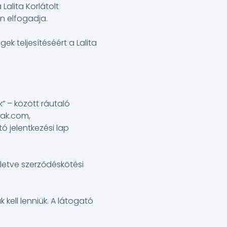
alita Korlátolt
en elfogadja.
k teljesítéséért a Lalita
” – között ráutaló
zak.com,
 jelentkezési lap
lletve szerződéskötési
kell lenniük. A látogató