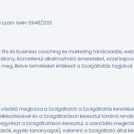
2
i szám: NAIH-61148/2013
ott life és business coaching és marketing tanácsadás, w
atékony, közvetlenül alkalmazható ismereteket, ezzel kapc
eg, illetve termékeket értékesít a Szolgáltatás tagjaival
 vásárló megbízza a Szolgáltatót a Szolgáltatás keretébe
készítésével és a Szolgáltatáson keresztül történő rende
 egyrészt a Szolgáltatáson keresztül, a szerződés megkö
eók, egyéb tananyagok), valamint a Szolgáltató által kés