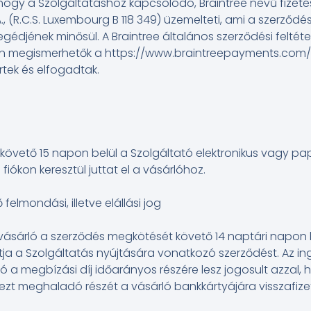
k, hogy a Szolgáltatáshoz kapcsolódó, Braintree nevű fizeté
C.A., (R.C.S. Luxembourg B 118 349) üzemelteti, ami a szerződé
 segédjének minősül. A Braintree általános szerződési feltét
n megismerhetők a https://www.braintreepayments.com/
tek és elfogadtak.
 követő 15 napon belül a Szolgáltató elektronikus vagy pa
i fiókon keresztül juttat el a vásárlóhoz.
felmondási, illetve elállási jog
ásárló a szerződés megkötését követő 14 naptári napon be
tja a Szolgáltatás nyújtására vonatkozó szerződést. Az 
tó a megbízási díj időarányos részére lesz jogosult azzal
ezt meghaladó részét a vásárló bankkártyájára visszafizet