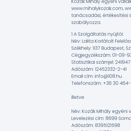
Kozák Mihály egyéni válla
www.mihalykozak.com, www
tanácsadási, értékesítési 
szabályozza.
1 A Szolgáltatás nyújtói:
Név: Lalita Korlátolt Felel
Székhely: 1137 Budapest, Sze
Cégjegyzékszám: 01-09-9
Statisztikai számjel: 24194
Adószám: 12452332-2-41
Email cím:
info@108.hu
Telefonszám: +36 30 464
illetve
Név: Kozák Mihály egyéni v
Levelezési cím: 8699 Som
Adószám: 8395121598