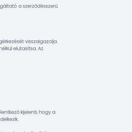
lgáltató a szerződésszerű
érkezését visszaigazolja.
élkül elutasítsa. Az
entkező kijelenti, hogy a
elkezik.