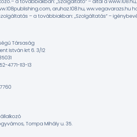
lkozó.– a továbbiakban: „Szolgáltató” – által a www.108.h
.108publishing.com, aruhaz.108.hu, ww.vegavarazs.hu hon
szolgáltatás – a továbbiakban: „Szolgáltatás” – igénybevét
ősségű Társaság
nt István krt 6. 3/12
35031
752-4771-113-13
-7760
állalkozó
ogyvámos, Tompa Mihály u. 35.