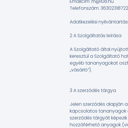
Emailcím:
m@108.hu
Telefonszám: 3630231872
Adatkezelési nyilvántartás
2 A Szolgáltatás leírása
A Szolgáltató által nyújt
keresztül a Szolgáltató h
egyéb tananyagokat oszt m
„vásárló”).
3 A szerződés tárgya
Jelen szerződés alapján a
kapcsolatos tananyagok el
szerződés tárgyát képezik
hozzáférhető anyagok (vid