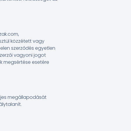
ozak.com,
ztül közzétett vagy
 Jelen szerződés egyetlen
zerzői vagyoni jogot
ak megsértése esetére
eljes megállapodását
lytalanít.