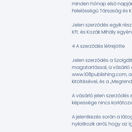
minden hónap első napján k
Felelősségű Társaság és Ko
Jelen szerződés egyik rész
Kft. és Kozák Mihály egyén
4 A szerződés létrejötte
Jelen szerződés a Szolgált
magatartással, a vásárló
www.108publishing.com, ar
kitöltésével, és a „Megre
A vásárló jelen szerződés 
képessége nincs korlátozv
A jelentkezés során a lát
nyilatkozik arról, hogy az