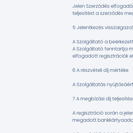
Jelen Szerződés elfogadás
teljesítést a szerződés m
5 Jelentkezés visszaigazo
A Szolgáltató a beérkezet
A Szolgáltató fenntartja m
elfogadott regisztrációk e
6 A részvételi díj mértéke
A Szolgáltatás nyújtásáért
7 A megbízási díj teljesíté
A regisztráció során a jel
megadott bankkártyaadato