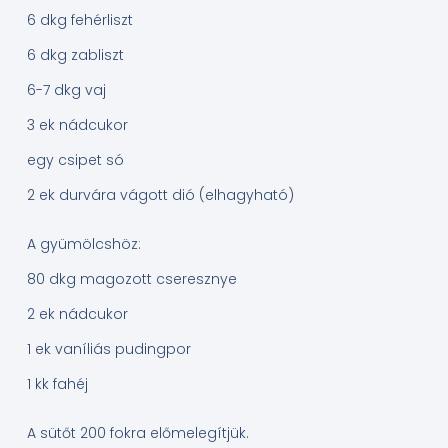
6 dkg fehérliszt
6 dkg zabliszt
6-7 dkg vaj
3 ek nádcukor
egy csipet só
2 ek durvára vágott dió (elhagyható)
A gyümölcshöz:
80 dkg magozott cseresznye
2 ek nádcukor
1 ek vaníliás pudingpor
1 kk fahéj
A sütőt 200 fokra előmelegítjük.