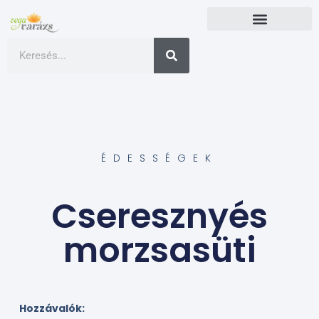
ÉDESSÉGEK
Cseresznyés
morzsasüti
Hozzávalók: