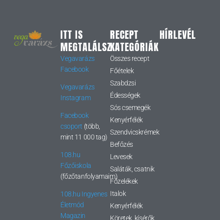
ITT IS
RECEPT
HÍRLEVÉL
MEGTALÁLSZ
KATEGÓRIÁK
Vegavarázs
Összes recept
Facebook
Főételek
Szabdzsi
Vegavarázs
Édességek
Instagram
Sós csemegék
Facebook
Kenyérfélék
csoport
(több,
Szendvicskrémek
mint 11 000 tag)
Befőzés
108.hu
Levesek
Főzőiskola
Saláták, csatnik
(főzőtanfolyamaim)
Főzelékek
Italok
108.hu Ingyenes
Életmód
Kenyérfélék
Magazin
Köretek, kísérők