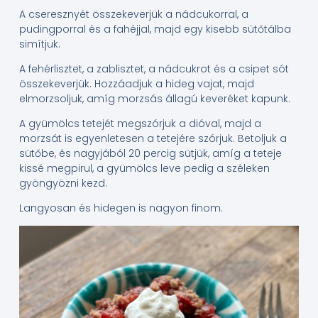
A cseresznyét összekeverjük a nádcukorral, a
pudingporral és a fahéjjal, majd egy kisebb sütőtálba
simítjuk.
A fehérlisztet, a zablisztet, a nádcukrot és a csipet sót
összekeverjük. Hozzáadjuk a hideg vajat, majd
elmorzsoljuk, amíg morzsás állagú keveréket kapunk.
A gyümölcs tetejét megszórjuk a dióval, majd a
morzsát is egyenletesen a tetejére szórjuk. Betoljuk a
sütőbe, és nagyjából 20 percig sütjük, amíg a teteje
kissé megpirul, a gyümölcs leve pedig a széleken
gyöngyözni kezd.
Langyosan és hidegen is nagyon finom.