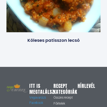
Köleses patisszon lecsó
ITT IS
RECEPT
HÍRLEVÉL
MEGTALÁLSZ
KATEGÓRIÁK
Vegavarázs
Összes recept
Facebook
Főételek