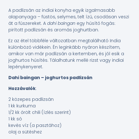
A padlizsán az indiai konyha egyik izgalmasabb
alapanyaga – füstös, selymes, telt ízű, csodásan veszi
át a fűszereket. A
dahi baingan
egy hűsítő fogás:
pirított padlizsán és aromás joghurtban.
Ez az étel többféle változatban megtalálható India
különböző vidékein. Én leginkább nyáron készítem,
amikor van már padlizsán a kertemben, és jól esik a
joghurtos hűsítés. Tálalhatunk mellé rizst vagy indiai
lepénykenyeret.
Dahi baingan – joghurtos padlizsán
Hozzávalók
:
2 közepes padlizsán
1 kk kurkuma
1/2 kk őrölt chili (ízlés szerint)
1 kk só
kevés víz (a pasztához)
olaj a sütéshez