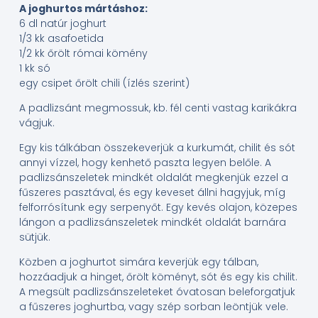
A joghurtos mártáshoz:
6 dl natúr joghurt
1/3 kk asafoetida
1/2 kk őrölt római kömény
1 kk só
egy csipet őrölt chili (ízlés szerint)
A padlizsánt megmossuk, kb. fél centi vastag karikákra
vágjuk.
Egy kis tálkában összekeverjük a kurkumát, chilit és sót
annyi vízzel, hogy kenhető paszta legyen belőle. A
padlizsánszeletek mindkét oldalát megkenjük ezzel a
fűszeres pasztával, és egy keveset állni hagyjuk, míg
felforrósítunk egy serpenyőt. Egy kevés olajon, közepes
lángon a padlizsánszeletek mindkét oldalát barnára
sütjük.
Közben a joghurtot simára keverjük egy tálban,
hozzáadjuk a hinget, őrölt köményt, sót és egy kis chilit.
A megsült padlizsánszeleteket óvatosan beleforgatjuk
a fűszeres joghurtba, vagy szép sorban leöntjük vele.