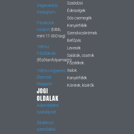
Szabdzsi
Vegavarázs
Édességek
Instagram
Sós csemegék
Facebook
Kenyérfélék
csoport
(több,
Szendvicskrémek
mint 11 000 tag)
Befőzés
108.hu
Levesek
Főzőiskola
Saláták, csatnik
(főzőtanfolyamaim)
Főzelékek
Italok
108.hu Ingyenes
Életmód
Kenyérfélék
Magazin
Köretek, kísérők
JOGI
OLDALAK
Adatvédelmi
szabályzat
Általános
szerződési