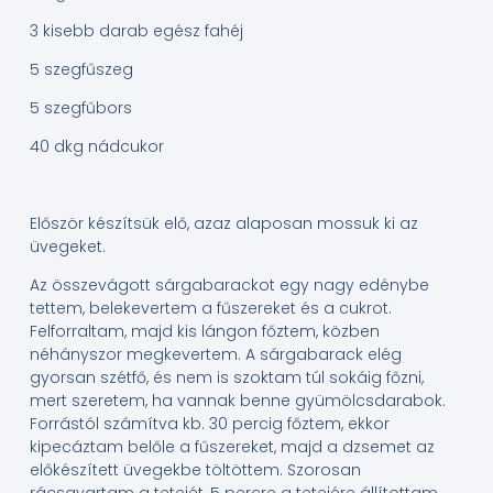
3 kisebb darab egész fahéj
5 szegfűszeg
5 szegfűbors
40 dkg nádcukor
Először készítsük elő, azaz alaposan mossuk ki az
üvegeket.
Az összevágott sárgabarackot egy nagy edénybe
tettem, belekevertem a fűszereket és a cukrot.
Felforraltam, majd kis lángon főztem, közben
néhányszor megkevertem. A sárgabarack elég
gyorsan szétfő, és nem is szoktam túl sokáig főzni,
mert szeretem, ha vannak benne gyümölcsdarabok.
Forrástól számítva kb. 30 percig főztem, ekkor
kipecáztam belőle a fűszereket, majd a dzsemet az
előkészített üvegekbe töltöttem. Szorosan