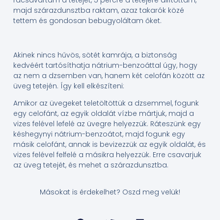
rácsavartam a tetejét, 5 percre a tetejére állítottam,
majd szárazdunsztba raktam, azaz takarók közé
tettem és gondosan bebugyoláltam őket.
Akinek nincs hűvös, sötét kamrája, a biztonság
kedvéért tartósíthatja nátrium-benzoáttal úgy, hogy
az nem a dzsemben van, hanem két celofán között az
üveg tetején. Így kell elkészíteni:
Amikor az üvegeket teletöltöttük a dzsemmel, fogunk
egy celofánt, az egyik oldalát vízbe mártjuk, majd a
vizes felével lefelé az üvegre helyezzük. Ráteszünk egy
késhegynyi nátrium-benzoátot, majd fogunk egy
másik celofánt, annak is bevizezzük az egyik oldalát, és
vizes felével felfelé a másikra helyezzük. Erre csavarjuk
az üveg tetejét, és mehet a szárazdunsztba.
Másokat is érdekelhet? Oszd meg velük!