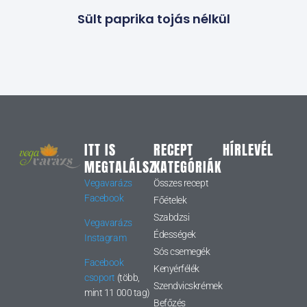
Sült paprika tojás nélkül
ITT IS
RECEPT
HÍRLEVÉL
MEGTALÁLSZ
KATEGÓRIÁK
Vegavarázs
Összes recept
Facebook
Főételek
Szabdzsi
Vegavarázs
Édességek
Instagram
Sós csemegék
Facebook
Kenyérfélék
csoport
(több,
Szendvicskrémek
mint 11 000 tag)
Befőzés