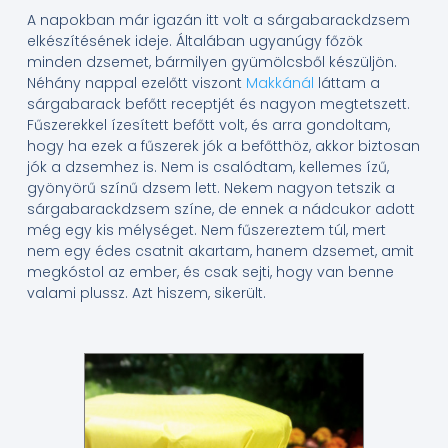
A napokban már igazán itt volt a sárgabarackdzsem
elkészítésének ideje. Általában ugyanúgy főzök
minden dzsemet, bármilyen gyümölcsből készüljön.
Néhány nappal ezelőtt viszont
Makkánál
láttam a
sárgabarack befőtt receptjét és nagyon megtetszett.
Fűszerekkel ízesített befőtt volt, és arra gondoltam,
hogy ha ezek a fűszerek jók a befőtthöz, akkor biztosan
jók a dzsemhez is. Nem is csalódtam, kellemes ízű,
gyönyörű színű dzsem lett. Nekem nagyon tetszik a
sárgabarackdzsem színe, de ennek a nádcukor adott
még egy kis mélységet. Nem fűszereztem túl, mert
nem egy édes csatnit akartam, hanem dzsemet, amit
megkóstol az ember, és csak sejti, hogy van benne
valami plussz. Azt hiszem, sikerült.