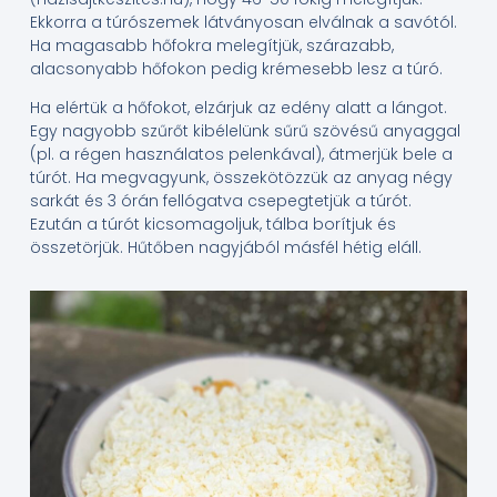
Ekkorra a túrószemek látványosan elválnak a savótól.
Ha magasabb hőfokra melegítjük, szárazabb,
alacsonyabb hőfokon pedig krémesebb lesz a túró.
Ha elértük a hőfokot, elzárjuk az edény alatt a lángot.
Egy nagyobb szűrőt kibélelünk sűrű szövésű anyaggal
(pl. a régen használatos pelenkával), átmerjük bele a
túrót. Ha megvagyunk, összekötözzük az anyag négy
sarkát és 3 órán fellógatva csepegtetjük a túrót.
Ezután a túrót kicsomagoljuk, tálba borítjuk és
összetörjük. Hűtőben nagyjából másfél hétig eláll.