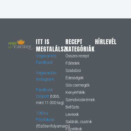
ITT IS
RECEPT
HÍRLEVÉL
MEGTALÁLSZ
KATEGÓRIÁK
Vegavarázs
Összes recept
Facebook
Főételek
Szabdzsi
Vegavarázs
Édességek
Instagram
Sós csemegék
Facebook
Kenyérfélék
csoport
(több,
Szendvicskrémek
mint 11 000 tag)
Befőzés
108.hu
Levesek
Főzőiskola
Saláták, csatnik
(főzőtanfolyamaim)
Főzelékek