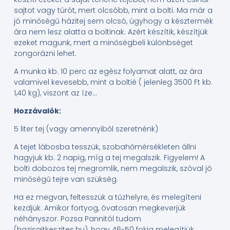
sajtot vagy túrót, mert olcsóbb, mint a bolti. Ma már a
jó minőségű házitej sem olcsó, úgyhogy a késztermék
ára nem lesz alatta a boltinak. Azért készítik, készítjük
ezeket magunk, mert a minőségbeli különbséget
zongorázni lehet.
A munka kb. 10 perc az egész folyamat alatt, az ára
valamivel kevesebb, mint a boltié ( jelenleg 3500 Ft kb.
1,40 kg), viszont az íze…
Hozzávalók:
5 liter tej (vagy amennyiből szeretnénk)
A tejet lábosba tesszük, szobahőmérsékleten állni
hagyjuk kb. 2 napig, míg a tej megalszik. Figyelem! A
bolti dobozos tej megromlik, nem megalszik, szóval jó
minőségű tejre van szükség.
Ha ez megvan, feltesszük a tűzhelyre, és melegíteni
kezdjük. Amikor fortyog, óvatosan megkeverjük
néhányszor. Pozsa Pannitól tudom
(hazisajtkeszites.hu), hogy 46-50 fokig melegítjük.