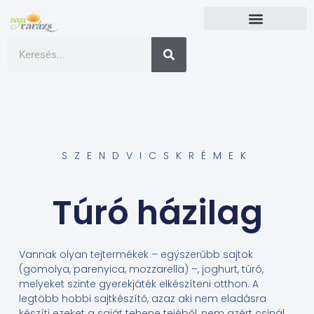
SZENDVICSKRÉMEK
Túró házilag
Vannak olyan tejtermékek – egyszerűbb sajtok
(gomolya, parenyica, mozzarella) –, joghurt, túró,
melyeket szinte gyerekjáték elkészíteni otthon. A
legtöbb hobbi sajtkészítő, azaz aki nem eladásra
készíti ezeket a saját tehene tejéből, nem azért csinál