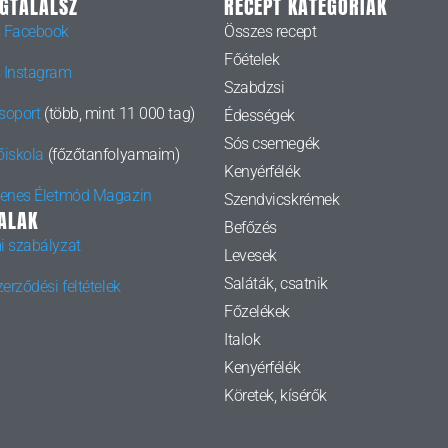
EGTALÁLSZ
RECEPT KATEGÓRIÁK
 Facebook
Összes recept
Főételek
 Instagram
Szabdzsi
soport
(több, mint 11 000 tag)
Édességek
Sós csemegék
őiskola
(főzőtanfolyamaim)
Kenyérfélék
yenes Életmód Magazin
Szendvicskrémek
ALAK
Befőzés
i szabályzat
Levesek
Saláták, csatnik
erződési feltételek
Főzelékek
Italok
Kenyérfélék
Köretek, kísérők