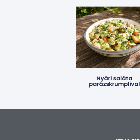
Nyári saláta
parázskrumpliva