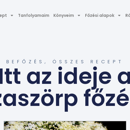
ept
Tanfolyamaim
Könyveim
Főzési alapok
R
BEFŐZÉS
,
ÖSSZES RECEPT
Itt az ideje 
aszörp főz