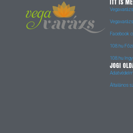
ITT IS M
Vegavarázs
Vegavarázs
Facebook c
108.hu Főz
108.hu Ing
JOGI OLD
Adatvédelm
Általános sz