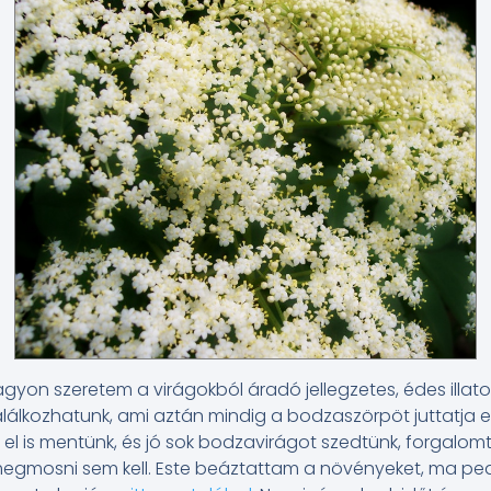
gyon szeretem a virágokból áradó jellegzetes, édes illatot
álkozhatunk, ami aztán mindig a bodzaszörpöt juttatja e
l is mentünk, és jó sok bodzavirágot szedtünk, forgalomtó
 megmosni sem kell. Este beáztattam a növényeket, ma p