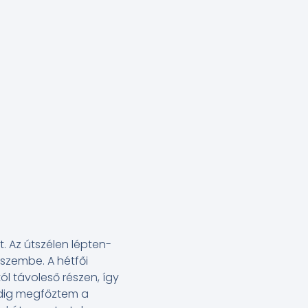
. Az útszélen lépten-
szembe. A hétfői
l távoleső részen, így
edig megfőztem a