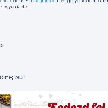
recept alapján –
itt megtalálod.
Nem igényel sok időt és mu
 nagyon ízletes.
rp
zd meg velük!