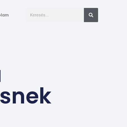
ólam
a
ésnek