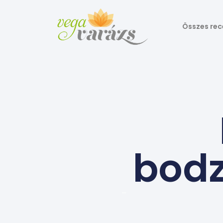
Összes rec
bodz
–