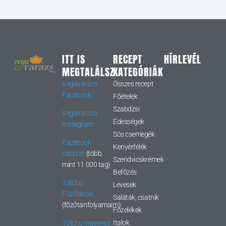
ITT IS
RECEPT
HÍRLEVÉL
MEGTALÁLSZ
KATEGÓRIÁK
Vegavarázs
Összes recept
Facebook
Főételek
Szabdzsi
Vegavarázs
Édességek
Instagram
Sós csemegék
Facebook
Kenyérfélék
csoport
(több,
Szendvicskrémek
mint 11 000 tag)
Befőzés
108.hu
Levesek
Főzőiskola
Saláták, csatnik
(főzőtanfolyamaim)
Főzelékek
Italok
108.hu Ingyenes