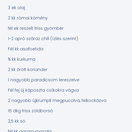
3 ek olaj
2 kk római kömény
fél ek reszelt friss gyömbér
1-2 apró száraz chili (ízlés szerint)
Fél kk asafoetida
¾ kk kurkuma
2 kk őrölt koriander
1 nagyobb paradicsom lereszelve
Fél fej új káposzta csíkokra vágva
2 nagyobb újkrumpli megpucolva, felkockázva
15 dkg friss zöldborsó
2,5 kk só
fél kk garam masala