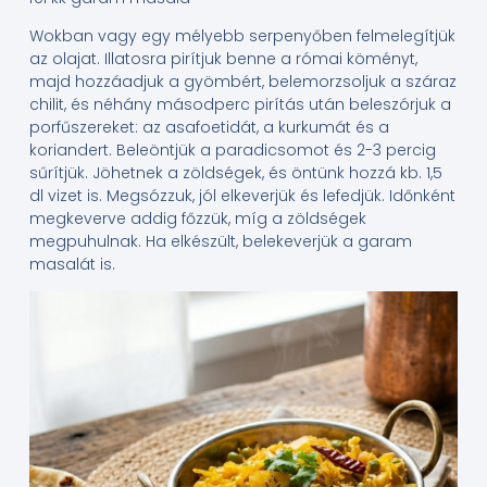
Wokban vagy egy mélyebb serpenyőben felmelegítjük
az olajat. Illatosra pirítjuk benne a római köményt,
majd hozzáadjuk a gyömbért, belemorzsoljuk a száraz
chilit, és néhány másodperc pirítás után beleszórjuk a
porfűszereket: az asafoetidát, a kurkumát és a
koriandert. Beleöntjük a paradicsomot és 2-3 percig
sűrítjük. Jöhetnek a zöldségek, és öntünk hozzá kb. 1,5
dl vizet is. Megsózzuk, jól elkeverjük és lefedjük. Időnként
megkeverve addig főzzük, míg a zöldségek
megpuhulnak. Ha elkészült, belekeverjük a garam
masalát is.