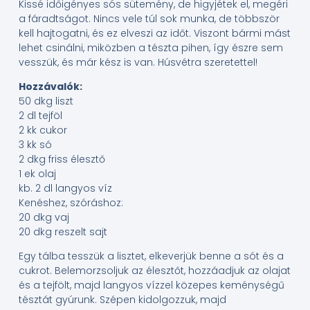
Kissé időigényes sós sütemény, de higyjétek el, megéri
a fáradtságot. Nincs vele túl sok munka, de többször
kell hajtogatni, és ez elveszi az időt. Viszont bármi mást
lehet csinálni, miközben a tészta pihen, így észre sem
vesszük, és már kész is van. Húsvétra szeretettel!
Hozzávalók:
50 dkg liszt
2 dl tejföl
2 kk cukor
3 kk só
2 dkg friss élesztő
1 ek olaj
kb. 2 dl langyos víz
Kenéshez, szóráshoz:
20 dkg vaj
20 dkg reszelt sajt
Egy tálba tesszük a lisztet, elkeverjük benne a sót és a
cukrot. Belemorzsoljuk az élesztőt, hozzáadjuk az olajat
és a tejfölt, majd langyos vízzel közepes keménységű
tésztát gyúrunk. Szépen kidolgozzuk, majd