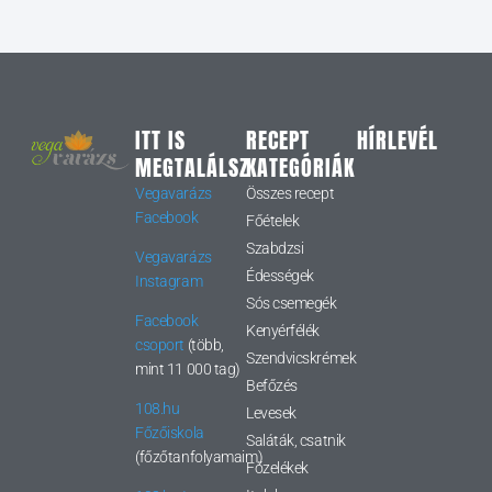
ITT IS
RECEPT
HÍRLEVÉL
MEGTALÁLSZ
KATEGÓRIÁK
Vegavarázs
Összes recept
Facebook
Főételek
Szabdzsi
Vegavarázs
Édességek
Instagram
Sós csemegék
Facebook
Kenyérfélék
csoport
(több,
Szendvicskrémek
mint 11 000 tag)
Befőzés
108.hu
Levesek
Főzőiskola
Saláták, csatnik
(főzőtanfolyamaim)
Főzelékek