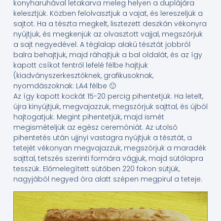
konyharuhával letakarva meleg helyen a duplájára
kelesztjük. Közben felolvasztjuk a vajat, és lereszeljük a
sajtot. Ha a tészta megkelt, lisztezett deszkán vékonyra
nyújtjuk, és megkenjük az olvasztott vajjal, megszórjuk
a sajt negyedével. A téglalap alakú tésztát jobbról
balra behajtjuk, majd ráhajtjuk a bal oldalát, és az így
kapott csíkot fentről lefelé félbe hajtjuk
(kiadványszerkesztőknek, grafikusoknak,
nyomdászoknak: LA4 félbe 🙂
Az így kapott kockát 15-20 percig pihentetjük. Ha letelt,
újra kinyújtjuk, megvajazzuk, megszórjuk sajttal, és újból
hajtogatjuk. Megint pihentetjük, majd ismét
megismételjük az egész ceremóniát. Az utolsó
pihentetés után ujjnyi vastagra nyújtjuk a tésztát, a
tetejét vékonyan megvajazzuk, megszórjuk a maradék
sajttal, tetszés szerinti formára vágjuk, majd sütőlapra
tesszük. Előmelegített sütőben 220 fokon sütjük,
nagyjából negyed óra alatt szépen megpirul a teteje.