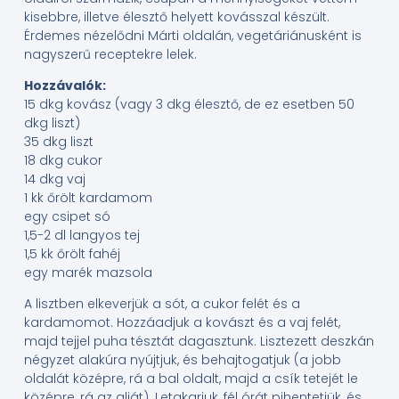
kisebbre, illetve élesztő helyett kovásszal készült.
Érdemes nézelődni Márti oldalán, vegetáriánusként is
nagyszerű receptekre lelek.
Hozzávalók:
15 dkg kovász (vagy 3 dkg élesztő, de ez esetben 50
dkg liszt)
35 dkg liszt
18 dkg cukor
14 dkg vaj
1 kk őrölt kardamom
egy csipet só
1,5-2 dl langyos tej
1,5 kk őrölt fahéj
egy marék mazsola
A lisztben elkeverjük a sót, a cukor felét és a
kardamomot. Hozzáadjuk a kovászt és a vaj felét,
majd tejjel puha tésztát dagasztunk. Lisztezett deszkán
négyzet alakúra nyújtjuk, és behajtogatjuk (a jobb
oldalát középre, rá a bal oldalt, majd a csík tetejét le
középre, rá az alját). Letakarjuk, fél órát pihentetjük, és