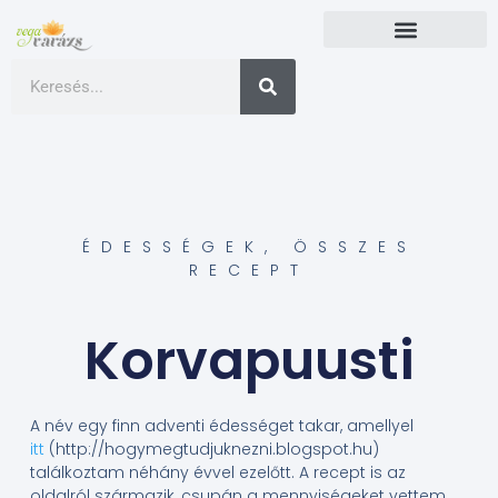
ÉDESSÉGEK
,
ÖSSZES
RECEPT
Korvapuusti
A név egy finn adventi édességet takar, amellyel
itt
(http://hogymegtudjuknezni.blogspot.hu)
találkoztam néhány évvel ezelőtt. A recept is az
oldalról származik, csupán a mennyiségeket vettem