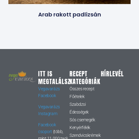
Arab rakott padlizsán
ITT IS
RECEPT
HÍRLEVÉL
MEGTALÁLSZ
KATEGÓRIÁK
Vegavarázs
Összes recept
Facebook
Főételek
Szabdzsi
Vegavarázs
Édességek
Instagram
Sós csemegék
Facebook
Kenyérfélék
csoport
(több,
Szendvicskrémek
mint 11 000 tag)