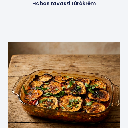
Habos tavaszi túrókrém