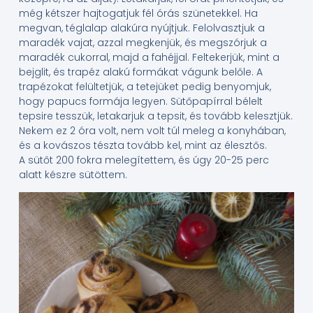
még kétszer hajtogatjuk fél órás szünetekkel. Ha
megvan, téglalap alakúra nyújtjuk. Felolvasztjuk a
maradék vajat, azzal megkenjük, és megszórjuk a
maradék cukorral, majd a fahéjjal. Feltekerjük, mint a
bejglit, és trapéz alakú formákat vágunk belőle. A
trapézokat felültetjük, a tetejüket pedig benyomjuk,
hogy papucs formája legyen. Sütőpapírral bélelt
tepsire tesszük, letakarjuk a tepsit, és tovább kelesztjük.
Nekem ez 2 óra volt, nem volt túl meleg a konyhában,
és a kovászos tészta tovább kel, mint az élesztős.
A sütőt 200 fokra melegítettem, és úgy 20-25 perc
alatt készre sütöttem.