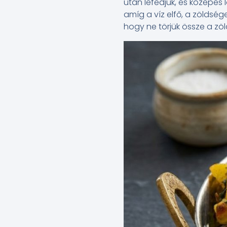
után lefedjük, és közepes
amíg a víz elfő, a zöldség
hogy ne törjük össze a zöl