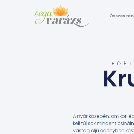
Összes rec
FŐÉT
Kr
A nyár közepén, amikor lé
kell túl sok mindent csinál
vastag aljú edényben kés