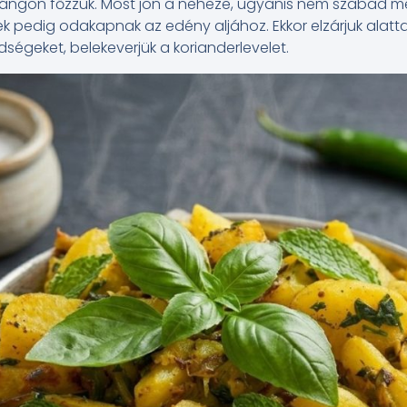
 lángon főzzük. Most jön a neheze, ugyanis nem szabad me
ek pedig odakapnak az edény aljához. Ekkor elzárjuk alatt
dségeket, belekeverjük a korianderlevelet.