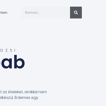
ólam
DZSI
bab
 az ételeket, amikkel nem
t elkészül. Érdemes egy