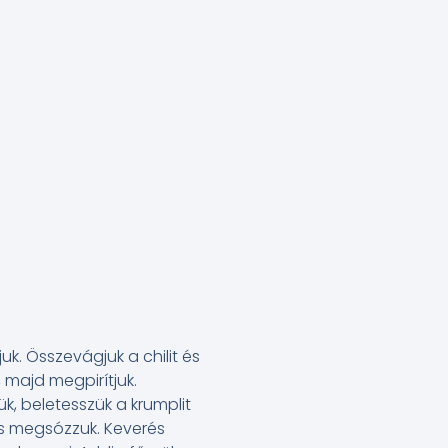
uk. Összevágjuk a chilit és
, majd megpirítjuk.
ük, beletesszük a krumplit
 és megsózzuk. Keverés