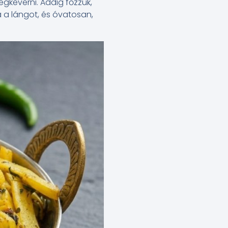
gkeverni. Addig főzzük,
a a lángot, és óvatosan,