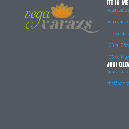
ITT IS M
Vegavarázs
Vegavarázs
Facebook c
108.hu Főz
108.hu Ing
JOGI OLD
Adatvédelm
Általános sz