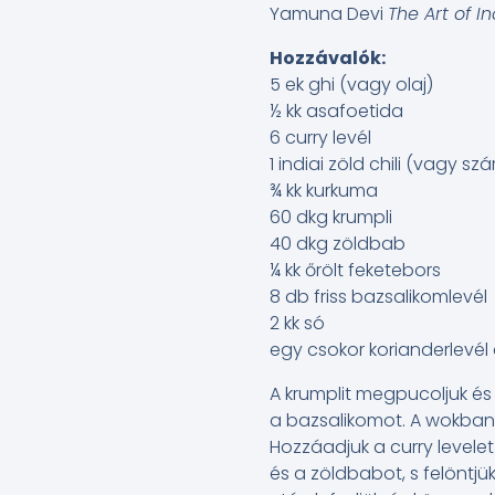
Yamuna Devi
The Art of 
Hozzávalók:
5 ek ghi (vagy olaj)
½ kk asafoetida
6 curry levél
1 indiai zöld chili (vagy szár
¾ kk kurkuma
60 dkg krumpli
40 dkg zöldbab
¼ kk őrölt feketebors
8 db friss bazsalikomlevél
2 kk só
egy csokor korianderlevé
A krumplit megpucoljuk és 
a bazsalikomot. A wokban f
Hozzáadjuk a curry levelet
és a zöldbabot, s felöntjü