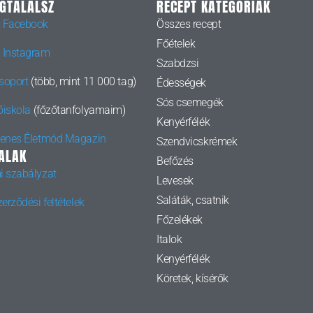
EGTALÁLSZ
RECEPT KATEGÓRIÁK
 Facebook
Összes recept
Főételek
 Instagram
Szabdzsi
soport
(több, mint 11 000 tag)
Édességek
Sós csemegék
őiskola
(főzőtanfolyamaim)
Kenyérfélék
yenes Életmód Magazin
Szendvicskrémek
ALAK
Befőzés
i szabályzat
Levesek
Saláták, csatnik
erződési feltételek
Főzelékek
Italok
Kenyérfélék
Köretek, kísérők