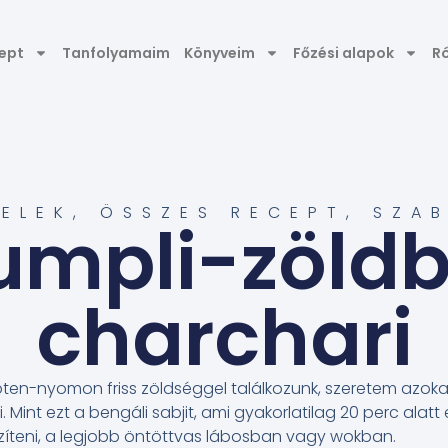
ept
Tanfolyamaim
Könyveim
Főzési alapok
R
ELEK
,
ÖSSZES RECEPT
,
SZAB
umpli-zöld
charchari
pten-nyomon friss zöldséggel találkozunk, szeretem azokat
ni. Mint ezt a bengáli sabjit, ami gyakorlatilag 20 perc alat
zíteni, a legjobb öntöttvas lábosban vagy wokban.