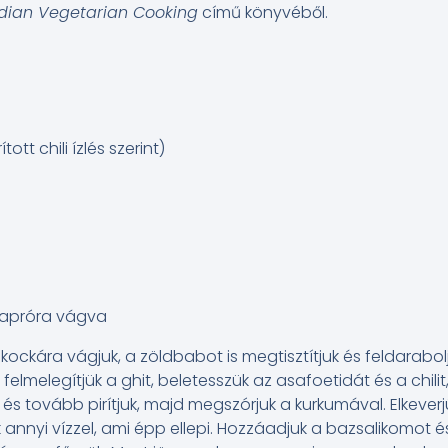
Indian Vegetarian Cooking
című könyvéből.
ított chili ízlés szerint)
l apróra vágva
kockára vágjuk, a zöldbabot is megtisztítjuk és feldarabolj
elmelegítjük a ghit, beletesszük az asafoetidát és a chilit
 és tovább pirítjuk, majd megszórjuk a kurkumával. Elkeverj
k annyi vízzel, ami épp ellepi. Hozzáadjuk a bazsalikomot