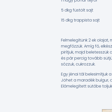
1 nagy pohár tejföl
5 dkg füstölt sajt
15 dkg trappista sajt
Felmelegítünk 2 ek olajat,
megfőzzük. Amíg fő, elkészí
pirítjuk, majd beletesszük 
és pár percig tovább sütj
sózzuk, cukrozzuk.
Egy jénai tál belesimítjuk a 
Jöhet a maradék bulgur, a 
Előmelegített sütőbe tolju