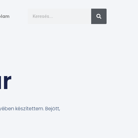
ólam
r
ében készítettem. Bejött,