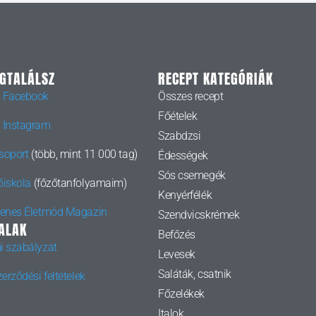
EGTALÁLSZ
RECEPT KATEGÓRIÁK
 Facebook
Összes recept
Főételek
 Instagram
Szabdzsi
soport
(több, mint 11 000 tag)
Édességek
Sós csemegék
őiskola
(főzőtanfolyamaim)
Kenyérfélék
yenes Életmód Magazin
Szendvicskrémek
ALAK
Befőzés
i szabályzat
Levesek
Saláták, csatnik
erződési feltételek
Főzelékek
Italok