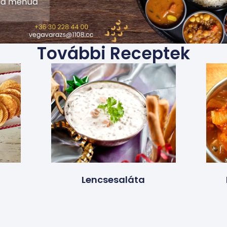
További Receptek
Lencsesaláta