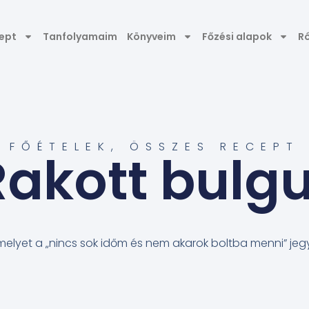
ept
Tanfolyamaim
Könyveim
Főzési alapok
R
FŐÉTELEK
,
ÖSSZES RECEPT
Rakott bulgu
melyet a „nincs sok időm és nem akarok boltba menni” jegy