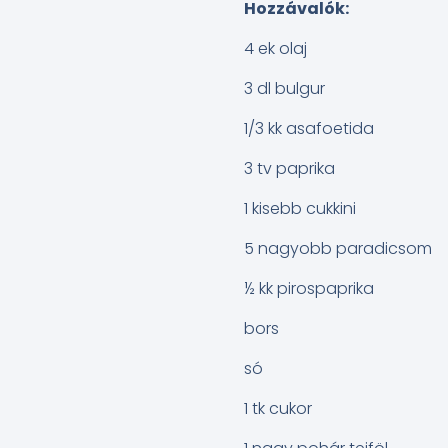
Hozzávalók:
4 ek olaj
3 dl bulgur
1/3 kk asafoetida
3 tv paprika
1 kisebb cukkini
5 nagyobb paradicsom
½ kk pirospaprika
bors
só
1 tk cukor