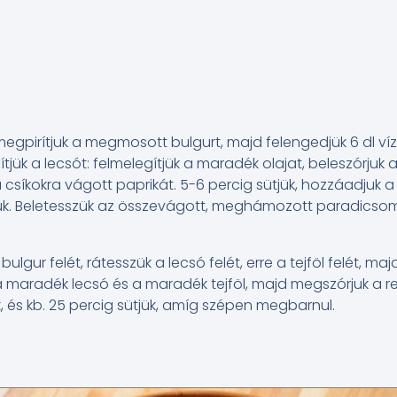
 megpirítjuk a megmosott bulgurt, majd felengedjük 6 dl vízz
tjük a lecsót: felmelegítjük a maradék olajat, beleszórjuk a
a csíkokra vágott paprikát. 5-6 percig sütjük, hozzáadjuk a 
ük. Beletesszük az összevágott, meghámozott paradicsomot
bulgur felét, rátesszük a lecsó felét, erre a tejföl felét, majd
maradék lecsó és a maradék tejföl, majd megszórjuk a resz
k, és kb. 25 percig sütjük, amíg szépen megbarnul.