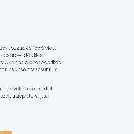
el, sózzuk, és fedő alatt
z asafoetidát, kicsit
cukkinit és a pirospaprikát,
, és kissé összesűrítjük,
 a reszelt füstölt sajtot.
elt trappista sajttal.