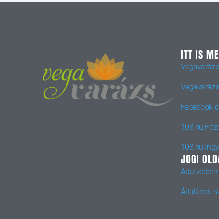
ITT IS M
Vegavarázs
Vegavarázs
Facebook c
108.hu Főz
108.hu Ing
JOGI OLD
Adatvédelm
Általános sz