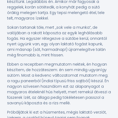
készítünk. Legalábbis én. Amikor már fagyosak a
reggelek, korán sötétedik, a konyhát pedig a sütő
órákig melegen tartja. Egy tepsi melengető étel, tele
telt, magyaros ízekkel.
Sokan tartanak tőle, mert „sok vele a munka”, de
valójában a rakott káposzta az egyik leghálásabb
fogás. Ha egyszer rétegezve a sütőbe kerül, onnantól
nyert ügyünk van, egy olyan laktató fogást kapunk,
ami másnap (sőt, harmadnap!) újramelegítve talán
még finomabb is, mint frissen.
Ebben a receptben megmutatom nektek, én hogyan
készítem, de hozzáteszem: én sem mindig ugyanígy
sütöm. Most a kedvenc változatomat mutatom meg:
a ragu paneerból (indiai típusú friss sajtból) készül. Én
nagyon szívesen használom ezt az alapanyagot a
magyaros ételeknél hús helyett, mert remekül átveszi a
fűszerek ízét, az állaga pedig tökéletesen passzol a
savanyú káposzta és a rizs mellé.
Próbáljátok ki ezt a húsmentes, mégis laktató verziót,
ígérem, a család húsevő tagjai sem fognak