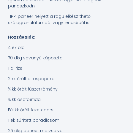
panaszkodni!
TIPP: paneer helyett a ragu elkészíthető
szójagranulátumból vagy lencséből is.
Hozzávalók:
4 ek olaj
70 dkg savanyú káposzta
1 dl rizs
2 kk őrölt pirospaprika
¾ kk őrölt fűszerkömény
¾ kk asafoetida
Fél kk őrölt feketebors
1 ek sűrített paradicsom
25 dkg paneer morzsolva