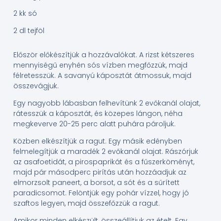
2 kk só
2 dl tejföl
Először előkészítjük a hozzávalókat. A rizst kétszeres
mennyiségű enyhén sós vízben megfőzzük, majd
félretesszük. A savanyú káposztát átmossuk, majd
összevágjuk.
Egy nagyobb lábasban felhevítünk 2 evőkanál olajat,
rátesszük a káposztát, és közepes lángon, néha
megkeverve 20-25 perc alatt puhára pároljuk.
Közben elkészítjük a ragut. Egy másik edényben
felmelegítjük a maradék 2 evőkanál olajat. Rászórjuk
az asafoetidát, a pirospaprikát és a fűszerköményt,
majd pár másodperc pirítás után hozzáadjuk az
elmorzsolt paneert, a borsot, a sót és a sűrített
paradicsomot. Felöntjük egy pohár vízzel, hogy jó
szaftos legyen, majd összefőzzük a ragut.
Amikor minden elkészült, összeállítjuk az ételt. Egy