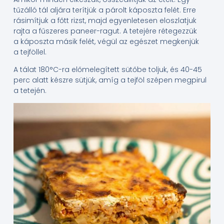
tűzálló tál aljára terítjük a párolt káposzta felét. Erre
rásimítjuk a főtt rizst, majd egyenletesen eloszlatjuk
rajta a fűszeres paneer-ragut. A tetejére rétegezzük
a káposzta másik felét, végül az egészet megkenjük
a tejföllel.
A tálat 180°C-ra előmelegített sütőbe toljuk, és 40-45
perc alatt készre sütjük, amíg a tejföl szépen megpirul
a tetején.