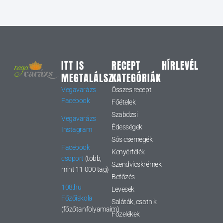
ITT IS
RECEPT
HÍRLEVÉL
MEGTALÁLSZ
KATEGÓRIÁK
Vegavarázs
Összes recept
Facebook
Főételek
Szabdzsi
Vegavarázs
Édességek
Instagram
Sós csemegék
Facebook
Kenyérfélék
csoport
(több,
Szendvicskrémek
mint 11 000 tag)
Befőzés
108.hu
Levesek
Főzőiskola
Saláták, csatnik
(főzőtanfolyamaim)
Főzelékek