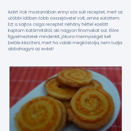
Azért írok mostanában ennyi sós süti receptet, mert az
utóbbi időben több összejövetel volt, amire sütöttem.
Ezt a sajtos csiga receptet néhány héttel ezelőtt
kaptam Katámritától, aki nagyon finomakat süt. Előre
figyelmeztetek mindenkit, jókora mennyiséget kell
belőle készíteni, mert ha valaki megkóstolja, nem tudja
abbahagyni az evést!