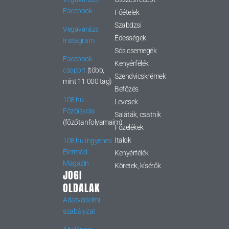
Facebook
Főételek
Szabdzsi
Vegavarázs
Édességek
Instagram
Sós csemegék
Facebook
Kenyérfélék
csoport
(több,
Szendvicskrémek
mint 11 000 tag)
Befőzés
108.hu
Levesek
Főzőiskola
Saláták, csatnik
(főzőtanfolyamaim)
Főzelékek
Italok
108.hu Ingyenes
Életmód
Kenyérfélék
Magazin
Köretek, kísérők
JOGI
OLDALAK
Adatvédelmi
szabályzat