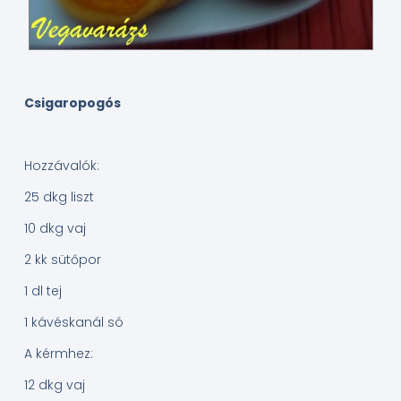
Csigaropogós
Hozzávalók:
25 dkg liszt
10 dkg vaj
2 kk sütőpor
1 dl tej
1 kávéskanál só
A kérmhez:
12 dkg vaj