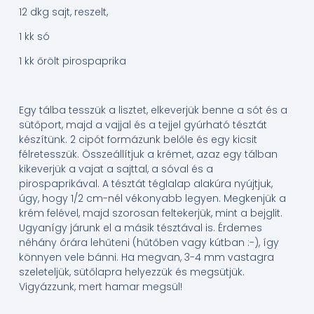
12 dkg sajt, reszelt,
1 kk só
1 kk őrölt pirospaprika
Egy tálba tesszük a lisztet, elkeverjük benne a sót és a
sütőport, majd a vajjal és a tejjel gyúrható tésztát
készítünk. 2 cipót formázunk belőle és egy kicsit
félretesszük. Összeállítjuk a krémet, azaz egy tálban
kikeverjük a vajat a sajttal, a sóval és a
pirospaprikával. A tésztát téglalap alakúra nyújtjuk,
úgy, hogy 1/2 cm-nél vékonyabb legyen. Megkenjük a
krém felével, majd szorosan feltekerjük, mint a bejglit.
Ugyanígy járunk el a másik tésztával is. Érdemes
néhány órára lehűteni (hűtőben vagy kútban :-), így
könnyen vele bánni. Ha megvan, 3-4 mm vastagra
szeleteljük, sütőlapra helyezzük és megsütjük.
Vigyázzunk, mert hamar megsül!