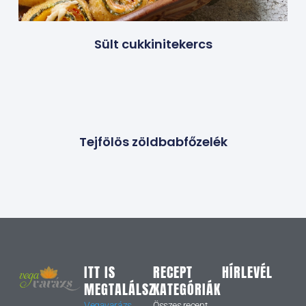
Sült cukkinitekercs
Tejfölös zöldbabfőzelék
ITT IS
RECEPT
HÍRLEVÉL
MEGTALÁLSZ
KATEGÓRIÁK
Vegavarázs
Összes recept