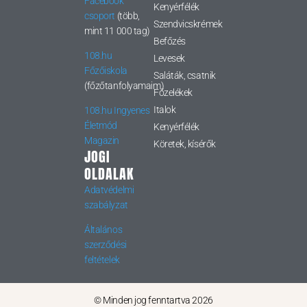
Facebook
Kenyérfélék
csoport
(több,
Szendvicskrémek
mint 11 000 tag)
Befőzés
108.hu
Levesek
Főzőiskola
Saláták, csatnik
(főzőtanfolyamaim)
Főzelékek
Italok
108.hu Ingyenes
Életmód
Kenyérfélék
Magazin
Köretek, kísérők
JOGI
OLDALAK
Adatvédelmi
szabályzat
Általános
szerződési
feltételek
© Minden jog fenntartva 2026