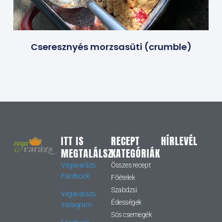
Cseresznyés morzsasüti (crumble)
ITT IS
RECEPT
HÍRLEVÉL
MEGTALÁLSZ
KATEGÓRIÁK
Vegavarázs
Összes recept
Facebook
Főételek
Szabdzsi
Vegavarázs
Édességek
Instagram
Sós csemegék