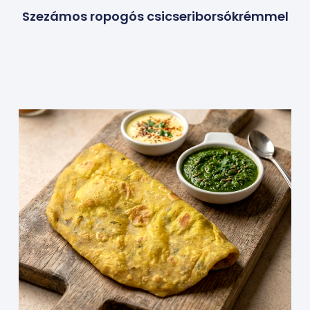
Szezámos ropogós csicseriborsókrémmel