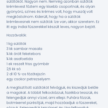
sütőtököt. Nagyon nem. Nemrég azonban sütőtök
krémlevest főztem egy kisebb csoportnak, és olyan
gyönyörű, színes és krémes volt, hogy muszáj volt
megkóstolnom. Kiderült, hogy ha a sütőtök
krémlevesnek nem sütőtök íze van, akkor szeretem. Ez
itt egy indiai fűszerekkel készült leves, nagyon bejött.
Hozzávalók:
1 kg sütőtök
3 kk sambar masala
¼ kk őrölt feketebors
¼ kk asafoetida
1 ek reszelt friss gyömbér
2,5 kk só
2 dl 10 %-os főzőtejszín
egy csokor petrezselyem
A megtisztított sütőtököt felvágjuk, és kiszedjük belőle
a magokat. A többit felkockázzuk, fazékba tesszük, és
felengedjük annyi vízzel, ami ellepi. Puhára főzzük,
botmixerrel pürésítjük, majd hozzáadjuk a fűszereket,
sózzuk. Felengedjük tejszínnel, és újra felforraljuk.