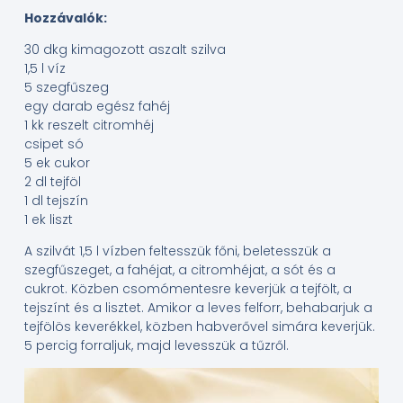
Hozzávalók:
30 dkg kimagozott aszalt szilva
1,5 l víz
5 szegfűszeg
egy darab egész fahéj
1 kk reszelt citromhéj
csipet só
5 ek cukor
2 dl tejföl
1 dl tejszín
1 ek liszt
A szilvát 1,5 l vízben feltesszük főni, beletesszük a
szegfűszeget, a fahéjat, a citromhéjat, a sót és a
cukrot. Közben csomómentesre keverjük a tejfölt, a
tejszínt és a lisztet. Amikor a leves felforr, behabarjuk a
tejfölös keverékkel, közben habverővel simára keverjük.
5 percig forraljuk, majd levesszük a tűzről.