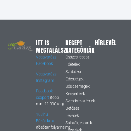
ITT IS
RECEPT
HÍRLEVÉL
MEGTALÁLSZ
KATEGÓRIÁK
Vegavarázs
Összes recept
Facebook
Főételek
Szabdzsi
Vegavarázs
Édességek
Instagram
Sós csemegék
Facebook
Kenyérfélék
csoport
(több,
Szendvicskrémek
mint 11 000 tag)
Befőzés
108.hu
Levesek
Főzőiskola
Saláták, csatnik
(főzőtanfolyamaim)
Főzelékek