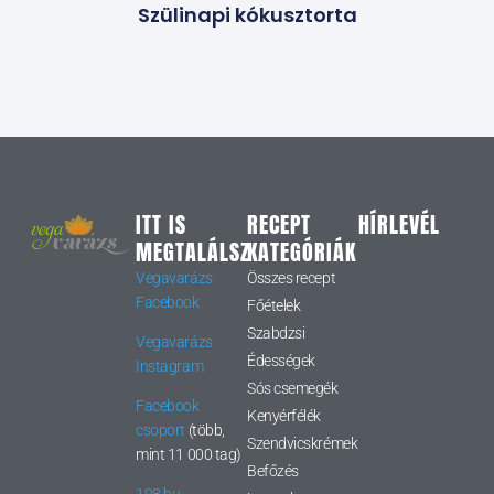
Szülinapi kókusztorta
ITT IS
RECEPT
HÍRLEVÉL
MEGTALÁLSZ
KATEGÓRIÁK
Vegavarázs
Összes recept
Facebook
Főételek
Szabdzsi
Vegavarázs
Édességek
Instagram
Sós csemegék
Facebook
Kenyérfélék
csoport
(több,
Szendvicskrémek
mint 11 000 tag)
Befőzés