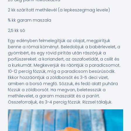
2 kk szárított methilevél (a lepkeszegmag levele)
¾ kk garam maszala
2,5 kk só
Egy edényben felmelegítjük az olajat, megpirítjuk
benne a római köményt. Beledobjuk a babérlevelet, a
gyömbért, és egy rövid pirítás után rászórjuk a
porfűszereket: a koriandert, az aszafoetidát, a csilit és
a kurkumát. Megkeverjük és ráöntjük a paradicsomot.
10-12 percig főzzük, míg a paradicsom besűrűsödik.
Ekkor hozzáöntjük a zöldborsót és 3-5 deci vizet,
amiben a borsó megfő. Sózzuk, és fedő alatt puhára
főzzük a zöldborsót. Ha megvan, beletesszük a
methilevelet, a garam maszalát és a panírt.
Összeforraljuk, és 3-4 percig főzzük. Rizzsel tálaljuk.