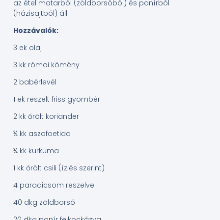
az étel matarból (zöldborsóból) és panírból
(házisajtból) áll.
Hozzávalók:
3 ek olaj
3 kk római kömény
2 babérlevél
1 ek reszelt friss gyömbér
2 kk őrölt koriander
¾ kk aszafoetida
¾ kk kurkuma
1 kk őrölt csili (ízlés szerint)
4 paradicsom reszelve
40 dkg zöldborsó
20 dkg panír felkockázva