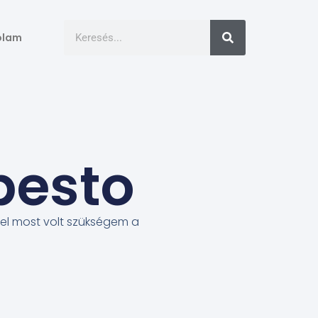
ólam
esto
el most volt szükségem a