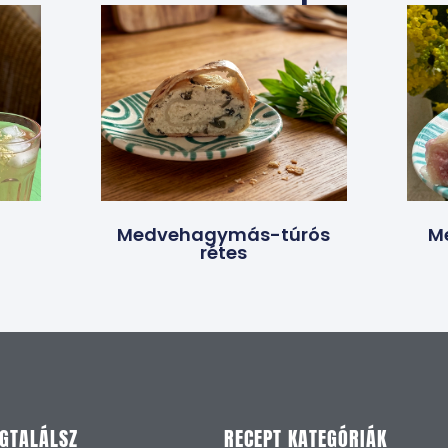
Medvehagymás-túrós
M
rétes
EGTALÁLSZ
RECEPT KATEGÓRIÁK