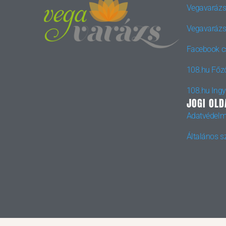
Vegavarázs
Vegavarázs
Facebook c
108.hu Főz
108.hu Ing
JOGI OLD
Adatvédelm
Általános sz