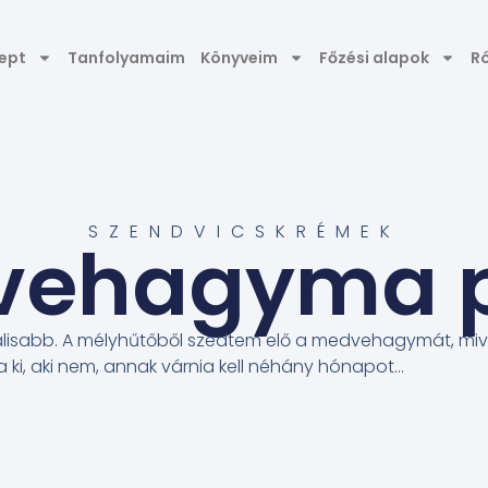
ept
Tanfolyamaim
Könyveim
Főzési alapok
R
SZENDVICSKRÉMEK
vehagyma p
álisabb. A mélyhűtőből szedtem elő a medvehagymát, miv
lja ki, aki nem, annak várnia kell néhány hónapot…