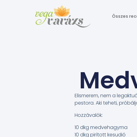
Összes rec
Med
Elismerem, nem a legaktu
pestora. Aki teheti, próbá
Hozzávalók:
10 dkg medvehagyma
10 dkg pirított kesudió