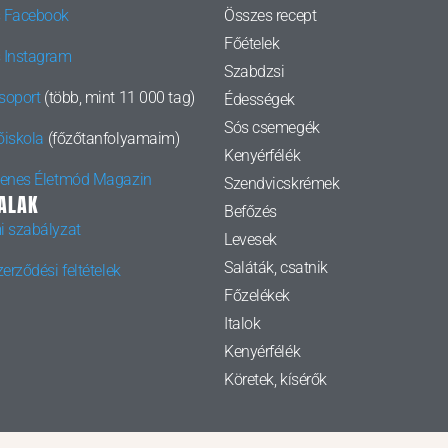
 Facebook
Összes recept
Főételek
 Instagram
Szabdzsi
soport
(több, mint 11 000 tag)
Édességek
Sós csemegék
őiskola
(főzőtanfolyamaim)
Kenyérfélék
yenes Életmód Magazin
Szendvicskrémek
ALAK
Befőzés
i szabályzat
Levesek
Saláták, csatnik
erződési feltételek
Főzelékek
Italok
Kenyérfélék
Köretek, kísérők