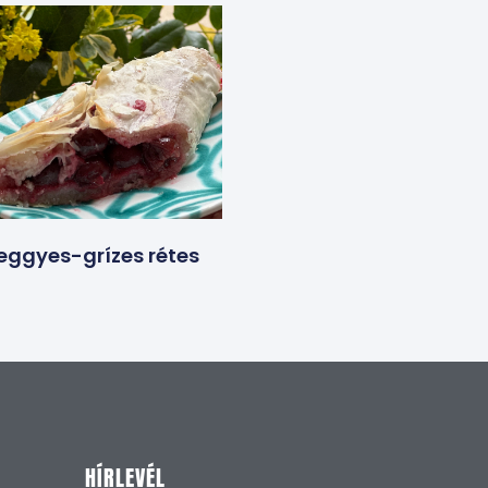
eggyes-grízes rétes
HÍRLEVÉL