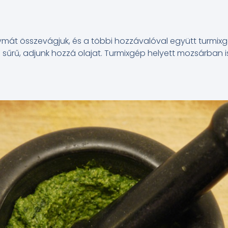
t összevágjuk, és a többi hozzávalóval együtt turmixg
l sűrű, adjunk hozzá olajat. Turmixgép helyett mozsárban is