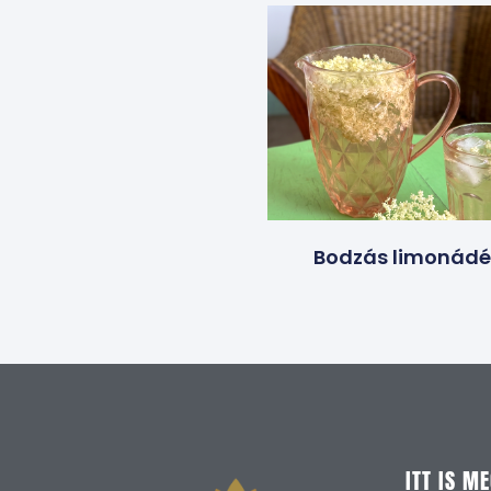
Bodzás limonádé
ITT IS M