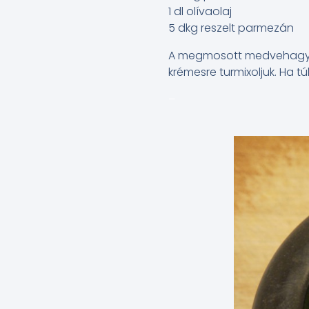
1 dl olívaolaj
5 dkg reszelt parmezán
A megmosott medvehagymá
krémesre turmixoljuk. Ha tú
–