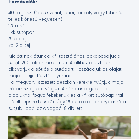
Hozzávalók:
40 dkg liszt (ízlés szerint, fehér, tönköly vagy fehér és
teljes kiőrlésű vegyesen)
1,5 kk só
1 kk sütőpor
5 ek olaj
kb. 2 dl tej
Mielőtt nekilátunk a kifli tésztájához, bekapcsoljuk a
sütőt, 200 fokon melegítjük. A kiflihez a lisztben
elkeverjük a sót és a sütőport. Hozzáadjuk az olajat,
majd a tejjel tésztát gyúrunk.
Ha megvan, lisztezett deszkán kerekre nyújtjuk, majd
háromszögekre vágjuk. A háromszögeket az
alapjuknál fogva feltekerjük, és a kifliket sütőpapírral
bélelt tepsire tesszük. Úgy 15 perc alatt aranybarnára
sütjük. Ebből az adagból 8 db lett.