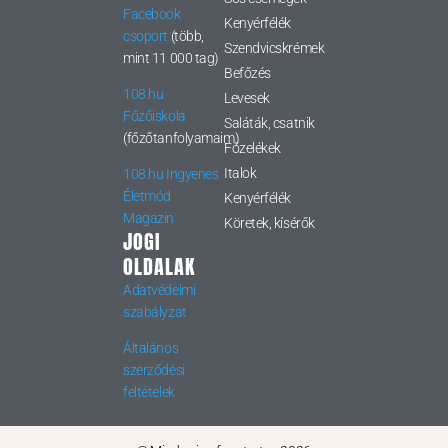
Facebook
Kenyérfélék
csoport
(több,
Szendvicskrémek
mint 11 000 tag)
Befőzés
108.hu
Levesek
Főzőiskola
Saláták, csatnik
(főzőtanfolyamaim)
Főzelékek
Italok
108.hu Ingyenes
Életmód
Kenyérfélék
Magazin
Köretek, kísérők
JOGI
OLDALAK
Adatvédelmi
szabályzat
Általános
szerződési
feltételek