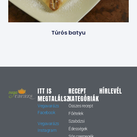
Túrós batyu
ITT IS
RECEPT
HÍRLEVÉL
MEGTALÁLSZ
KATEGÓRIÁK
Vegavarázs
Összes recept
Facebook
Főételek
Szabdzsi
Vegavarázs
Édességek
Instagram
Sós csemegék