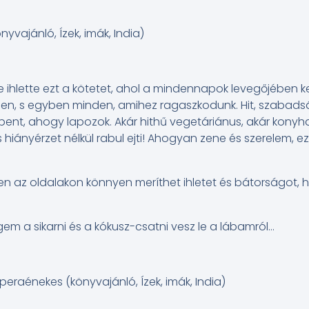
nyvajánló, Ízek, imák, India)
je ihlette ezt a kötetet, ahol a mindennapok levegőjében k
telen, s egyben minden, amihez ragaszkodunk. Hit, szabads
nt, ahogy lapozok. Akár hithű vegetáriánus, akár konyha
hiányérzet nélkül rabul ejti! Ahogyan zene és szerelem, e
en az oldalakon könnyen meríthet ihletet és bátorságot, h
 a sikarni és a kókusz-csatni vesz le a lábamról…
peraénekes (könyvajánló, Ízek, imák, India)