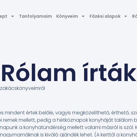
ept
Tanfolyamaim
Könyveim
Főzési alapok
R
Rólam írták
szakácskönyveimről
s mindent értek belőle, vagyis megközelíthető, érthető, 
i remek mellett, pedig a hétköznapok konyháját találom be
napunk a konyhatündérség mellett valami másról is szól. K
nagymamáknak is kiváló ajándék lehet. (A kerttől a konyh