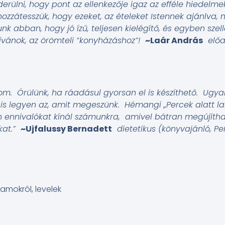
 derülni, hogy pont az ellenkezője igaz az efféle hiedelm
zzátesszük, hogy ezeket, az ételeket Istennek ajánlva, m
tunk abban, hogy jó ízű, teljesen kielégítő, és egyben szel
 kívánok, az örömteli “konyházáshoz”!
~Laár András
elő
inom. Örülünk, ha ráadásul gyorsan el is készíthető. Ugy
is legyen az, amit megeszünk. Hémangi „Percek alatt l
 ennivalókat kínál számunkra, amivel bátran megújíthat
at.”
~Ujfalussy Bernadett
dietetikus
(könyvajánló, Pe
mokról, levelek