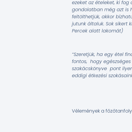
ezeket az ételeket, ki fog
gondolatban még azt is ho
feltölthetjük, akkor bízha
jutunk általuk. Sok sikert
Percek alatt lakomát)
“Szeretjük, ha egy étel f
fontos, hogy egészséges 
szakácskönyve pont ilyen
eddigi étkezési szokásaink
Vélemények a főzőtanfolya