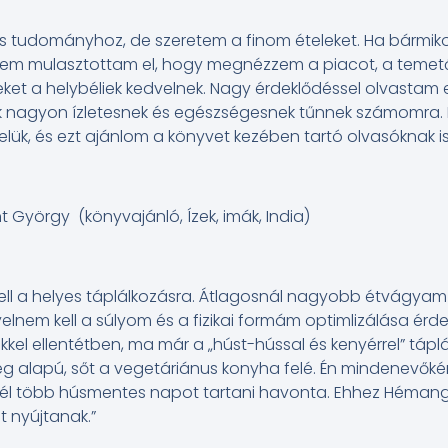
is tudományhoz, de szeretem a finom ételeket. Ha bármik
sem mulasztottam el, hogy megnézzem a piacot, a temet
eket a helybéliek kedvelnek. Nagy érdeklődéssel olvastam 
lyek nagyon ízletesnek és egészségesnek tűnnek számomra
k velük, és ezt ajánlom a könyvet kezében tartó olvasóknak is
nt György (könyvajánló, Ízek, imák, India)
kell a helyes táplálkozásra. Átlagosnál nagyobb étvágyam 
elnem kell a súlyom és a fizikai formám optimlizálása érd
kkel ellentétben, ma már a „húst-hússal és kenyérrel” tápl
g alapú, sőt a vegetáriánus konyha felé. Én mindenevőké
él több húsmentes napot tartani havonta. Ehhez Hémangi 
t nyújtanak.”