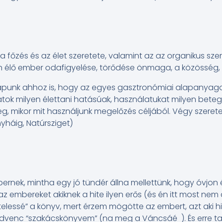
a főzés és az élet szeretete, valamint az az organikus sze
 élő ember odafigyelése, törődése önmaga, a közösség, a
 kapunk ahhoz is, hogy az egyes gasztronómiai alapanyagok
tok milyen élettani hatásúak, használatukat milyen beteg
g, mikor mit használjunk megelőzés céljából. Végy szeretet
nyháig, Natúrsziget)
ernek, mintha egy jó tündér állna mellettünk, hogy óvjon 
 az embereket akiknek a hite ilyen erős (és én itt most nem
itelessé” a könyv, mert érzem mögötte az embert, azt aki 
edvenc “szakácskönyvem” (na meg a Váncsáé ). És erre ta