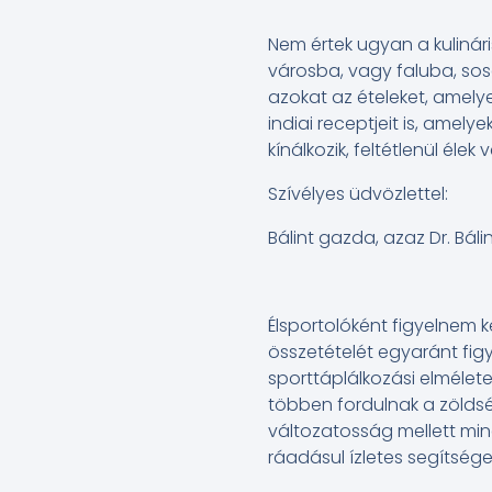
Nem értek ugyan a kulinár
városba, vagy faluba, so
azokat az ételeket, amely
indiai receptjeit is, ame
kínálkozik, feltétlenül éle
Szívélyes üdvözlettel:
Bálint gazda, azaz Dr. Báli
Élsportolóként figyelnem 
összetételét egyaránt figy
sporttáplálkozási elmélete
többen fordulnak a zöldsé
változatosság mellett min
ráadásul ízletes segítsége