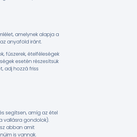
mlélet, amelynek alapja a
z anyaföld iránt.
, fűszerek, ételféleségek
ségek esetén részesítsük
, adj hozzá friss
és segítsen, amíg az étel
 a vallásra gondolok).
hisz abban amit
núim is vannak.