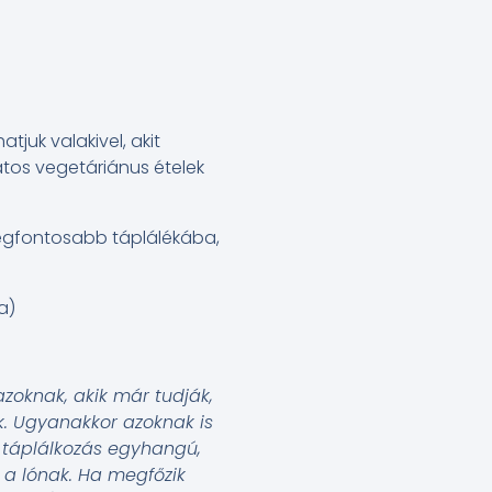
tjuk valakivel, akit
atos vegetáriánus ételek
 legfontosabb táplálékába,
a)
azoknak, akik már tudják,
. Ugyanakkor azoknak is
 táplálkozás egyhangú,
 a lónak. Ha megfőzik