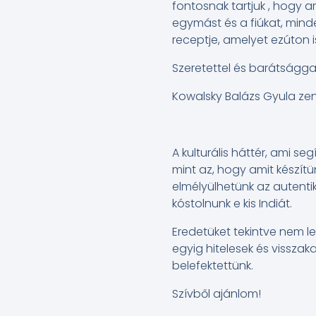
fontosnak tartjuk , hogy 
egymást és a fiúkat, min
receptje, amelyet ezúton 
Szeretettel és barátsággal
Kowalsky Balázs Gyula zene
A kulturális háttér, ami s
mint az, hogy amit készítü
elmélyülhetünk az autentik
kóstolnunk e kis Indiát.
Eredetüket tekintve nem l
egyig hitelesek és vissza
belefektettünk.
Szívből ajánlom!