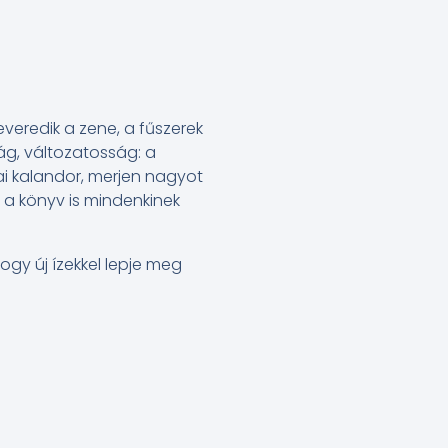
everedik a zene, a fűszerek
ág, változatosság: a
i kalandor, merjen nagyot
z a könyv is mindenkinek
ogy új ízekkel lepje meg