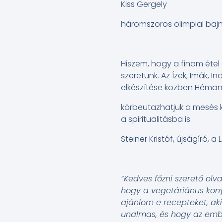
Kiss Gergely
háromszoros olimpiai bajno
Hiszem, hogy a finom étel 
szeretünk. Az Ízek, Imák, 
elkészítése közben Hémang
körbeutazhatjuk a mesés k
a spiritualitásba is.
Steiner Kristóf, újságíró, 
“Kedves főzni szerető olv
hogy a vegetáriánus kon
ajánlom e recepteket, ak
unalmas, és hogy az ember