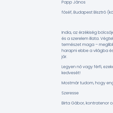
Papp János
főséf, Budapest Bisztró (kö
India, az érzékiség bölcső
és a szerelem illata. Vég
természet maga – meglibbe
harapni ebbe a világba és 
jár.
Legyen nő vagy férfi, ezek
kedvesét!
Mostmár tudom, hogy engem
Szeresse
Birta Gábor, kontratenor o