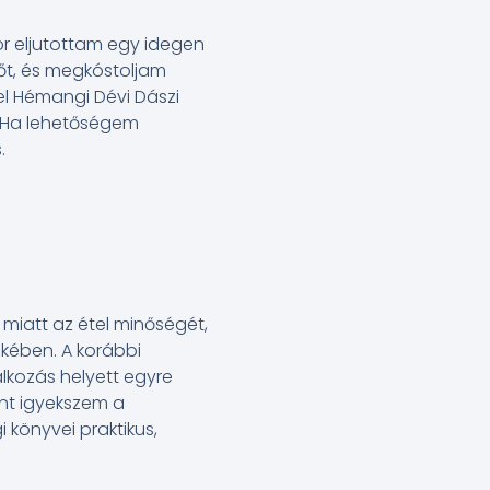
or eljutottam egy idegen
őt, és megkóstoljam
el Hémangi Dévi Dászi
. Ha lehetőségem
.
miatt az étel minőségét,
ekében. A korábbi
álkozás helyett egyre
nt igyekszem a
könyvei praktikus,