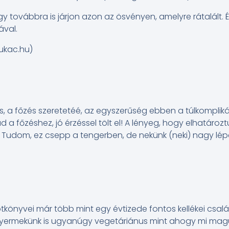
továbbra is járjon azon az ösvényen, amelyre rátalált. 
ával.
kukac.hu)
s, a főzés szeretetéé, az egyszerűség ebben a túlkomplik
d a főzéshez, jó érzéssel tölt el! A lényeg, hogy elhatározt
Tudom, ez csepp a tengerben, de nekünk (neki) nagy lépés!
önyvei már több mint egy évtizede fontos kellékei csalá
yermekünk is ugyanúgy vegetáriánus mint ahogy mi mag