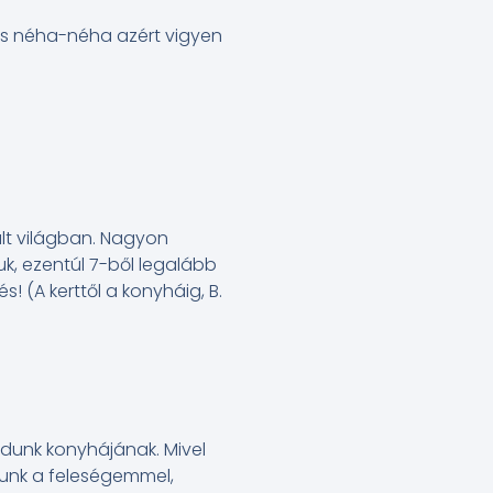
És néha-néha azért vigyen
ált világban. Nagyon
uk, ezentúl 7-ből legalább
 (A kerttől a konyháig, B.
dunk konyhájának. Mivel
unk a feleségemmel,