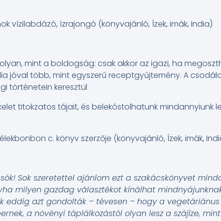
k vízilabdázó, ízrajongó (könyvajánló, Ízek, imák, India)
olyan, mint a boldogság: csak akkor az igazi, ha megosztha
India jóval több, mint egyszerű receptgyűjtemény. A csodál
i történetein keresztül
elet titokzatos tájait, és belekóstolhatunk mindannyiunk
a Lélekbonbon c. könyv szerzője (könyvajánló, Ízek, imák, Indi
asók! Sok szeretettel ajánlom ezt a szakácskönyvet mind
yha milyen gazdag választékot kínálhat mindnyájunknak
ik eddig azt gondolták – tévesen – hogy a vegetáriánus
nek, a növényi táplálkozástól olyan lesz a szájíze, mint