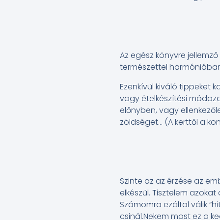
Az egész könyvre jellemző 
természettel harmóniában
Ezenkívül kiváló tippeket
vagy ételkészítési módoza
előnyben, vagy ellenkezőle
zöldséget… (A kerttől a ko
Szinte az az érzése az emb
elkészül. Tisztelem azokat
Számomra ezáltal válik “h
csinál.Nekem most ez a k