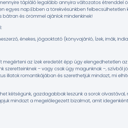
amennyire tápláló legalább annyira változatos étrenddel
den egyes nap.Ebben a törekvésünkben felbecsülhetetlen 
is bátran és örömmel ajánlok mindenkinek!
:
szerző, énekes, jógaoktató (könyvajánló, Ízek, imák, India
egít megérteni az ízek eredetét épp úgy elengedhetetlen az
nk szeretteinknek – vagy csak úgy magunknak –, szívből jöjj
us illatok romantikájában és szerethetjük mindazt, mi elhit
ehet kétségünk, gazdagabbak leszünk a sorok olvastával, 
kapjuk mindazt a megelőlegezett bizalmat, amit idegenként