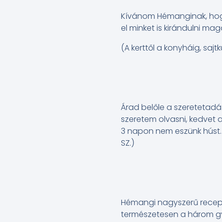
Kívánom Hémanginak, hogy 
el minket is kirándulni mag
(A kerttől a konyháig, sajt
Árad belőle a szeretetadá
szeretem olvasni, kedvet a
3 napon nem eszünk húst. 
SZ.)
Hémangi nagyszerű receptk
természetesen a három g