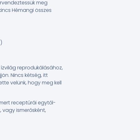
 örvendeztessük meg
kincs Hémangi összes
)
 ízvilág reprodukálásához,
ön. Nincs kétség, itt
ette velünk, hogy meg kell
mert receptúrái egytől-
, vagy ismerősként,