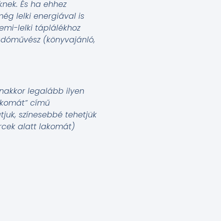
eknek. És ha ehhez
ég lelki energiával is
lemi-lelki táplálékhoz
adóművész
(könyvajánló,
anakkor legalább ilyen
akomát” című
juk, színesebbé tehetjük
rcek alatt lakomát)