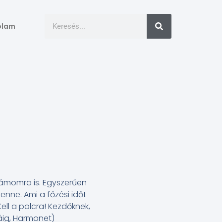
ólam
számomra is. Egyszerűen
nne. Ami a főzési időt
ell a polcra! Kezdőknek,
áig, Harmonet)