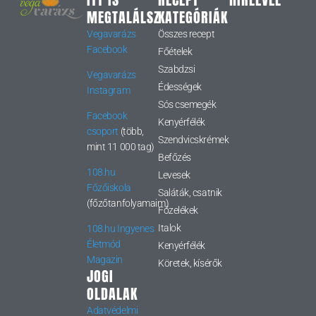
MEGTALÁLSZ
KATEGÓRIÁK
Vegavarázs
Összes recept
Facebook
Főételek
Szabdzsi
Vegavarázs
Édességek
Instagram
Sós csemegék
Facebook
Kenyérfélék
csoport
(több,
Szendvicskrémek
mint 11 000 tag)
Befőzés
108.hu
Levesek
Főzőiskola
Saláták, csatnik
(főzőtanfolyamaim)
Főzelékek
Italok
108.hu Ingyenes
Életmód
Kenyérfélék
Magazin
Köretek, kísérők
JOGI
OLDALAK
Adatvédelmi