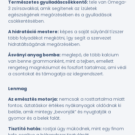
Természetes gyulladáscsökkentő:
tele van Omega-
3 zsírsavakkal, amik segítenek az ízületek
egészségének megőrzésében és a gyulladások
csökkentésében.
A hidratáció mestere:
képes a saját súlyánál tízszer
több folyadékot megkötni, így segít a szervezet
hidratáltságának megőrzésében.
Ásványi anyag bomba:
meglepő, de több kalcium
van benne grammonként, mint a tejben, emellett
rengeteg magnéziumot és foszfort tartalmaz, ami védi
a csontokat és támogatja az idegrendszert.
Lenmag
Az emésztés motorja:
nemcsak a rosttartalma miatt
fontos; áztatáskor értékes nyákanyagok oldódnak ki
belőle, amik mintegy „bevonják” és nyugtatják a
gyomor és a belek falát.
Tisztító hatás:
rostjai úgy működnek, mint egy finom