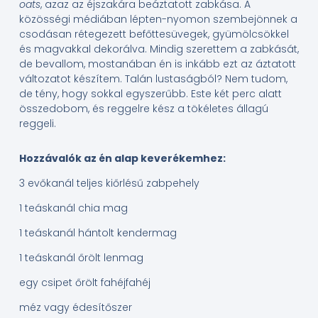
oats
, azaz az éjszakára beáztatott zabkása. A
közösségi médiában lépten-nyomon szembejönnek a
csodásan rétegezett befőttesüvegek, gyümölcsökkel
és magvakkal dekorálva. Mindig szerettem a zabkását,
de bevallom, mostanában én is inkább ezt az áztatott
változatot készítem. Talán lustaságból? Nem tudom,
de tény, hogy sokkal egyszerűbb. Este két perc alatt
összedobom, és reggelre kész a tökéletes állagú
reggeli.
Hozzávalók az én alap keverékemhez:
3 evőkanál teljes kiőrlésű zabpehely
1 teáskanál chia mag
1 teáskanál hántolt kendermag
1 teáskanál őrölt lenmag
egy csipet őrölt fahéjfahéj
méz vagy édesítőszer