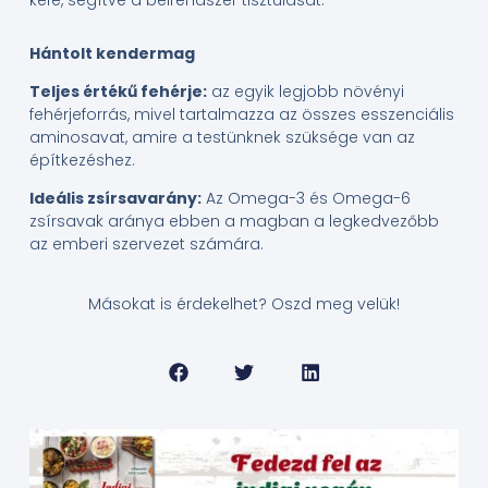
kefe, segítve a bélrendszer tisztulását.
Hántolt kendermag
Teljes értékű fehérje:
az egyik legjobb növényi
fehérjeforrás, mivel tartalmazza az összes esszenciális
aminosavat, amire a testünknek szüksége van az
építkezéshez.
Ideális zsírsavarány:
Az Omega-3 és Omega-6
zsírsavak aránya ebben a magban a legkedvezőbb
az emberi szervezet számára.
Másokat is érdekelhet? Oszd meg velük!