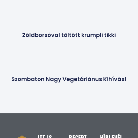
Zöldborsóval töltött krumpli tikki
Szombaton Nagy Vegetáriánus Kihívás!
ITT IS
RECEPT
HÍRLEVÉL