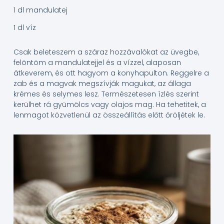
1 dl mandulatej
1 dl víz
Csak beleteszem a száraz hozzávalókat az üvegbe,
felöntöm a mandulatejjel és a vízzel, alaposan
átkeverem, és ott hagyom a konyhapulton. Reggelre a
zab és a magvak megszívják magukat, az állaga
krémes és selymes lesz. Természetesen ízlés szerint
kerülhet rá gyümölcs vagy olajos mag. Ha tehetitek, a
lenmagot közvetlenül az összeállítás előtt őröljétek le.